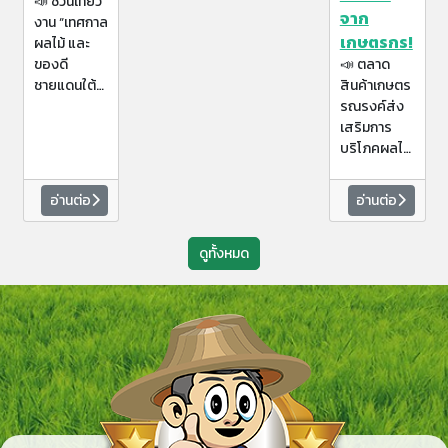
📣 ชวนเที่ยว
จาก
งาน “เทศกาล
เกษตรกร!
ผลไม้ และ
ของดี
📣 ตลาด
ชายแดนใต้”
สินค้าเกษตร
ประจำปี
รณรงค์ส่ง
2569 🍈🥭
เสริมการ
บริโภคผลไม้
ไทย ขอเชิญ
ทุกคนมา
อ่านต่อ
อ่านต่อ
เลือกซื้อ ผล
ไม้สด สินค้า
ดูทั้งหมด
เกษตร
คุณภาพ และ
ของดีจาก
เกษตรกรตัว
จริง พร้อม
ร่วมกิจกรรม
สนุก ๆ ฟรี!
ตลอดงาน
🎉