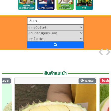
5,878
13,653
โปรโมช