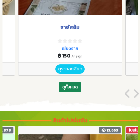
ชาอัสสัม
เชียงราย
฿ 150
/ กระปุก
ดูรายละเอียด
ดูทั้งหมด
5,878
13,653
โปรโมช