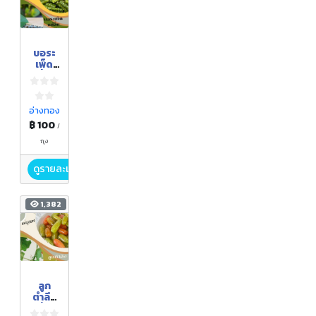
บอระ
เพ็ด
เชื่อม
อ่างทอง
฿ 100
/
ถุง
ดูรายละเอียด
1,382
ลูก
ตำลึง
เชื่อม