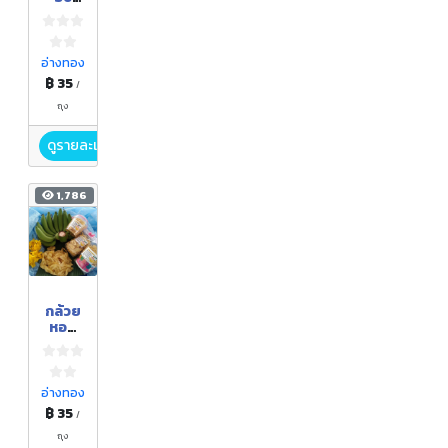
สแน็ค
อ่างทอง
฿ 35
/
ถุง
ดูรายละเอียด
1,786
กล้วย
หอม
เบรค
แตก
อ่างทอง
฿ 35
/
ถุง