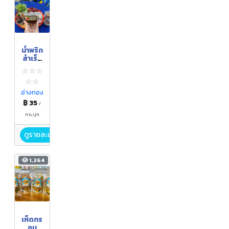
น้ำพริก
สำเร็จ
รุป
อ่างทอง
฿ 35
/
กระปุก
ดูรายละเอียด
1,264
เห็ดกร
อบ