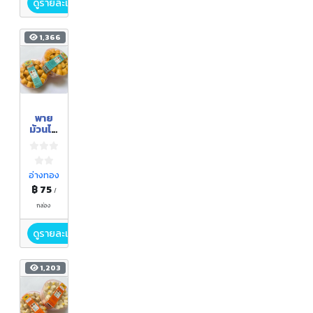
ดูรายละเอียด
1,366
พาย
ม้วนไส้
สับปะร
ด
อ่างทอง
฿ 75
/
กล่อง
ดูรายละเอียด
1,203