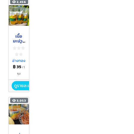
2,456
เนื้อ
มะม่วง
ในน้ำ
เชื่อม
อ่างทอง
฿ 35
/ 1
ถุง
ดูรายละเอียด
3,053