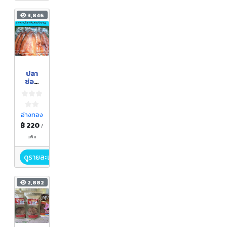
3,846
ปลา
ช่อน
แดด
เดียว
อ่างทอง
฿ 220
/
แพ็ค
ดูรายละเอียด
2,882