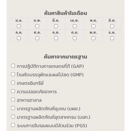
ค้นหาสินค้าในเดือน
ม.ค.
ก.พ.
มี.ค.
เม.ย.
พ.ค.
มิ.ย.
ก.ค.
ส.ค.
ก.ย.
ต.ค.
พ.ย.
ธ.ค.
ค้นหาจากมาตรฐาน
การปฏิบัติทางการเกษตรที่ดี (GAP)
โรงคัดบรรจุผักและผลไม้สด (GMP)
เกษตรอินทรีย์
ความปลอดภัยอาหาร
อาหารฮาลาล
มาตรฐานผลิตภัณฑ์ชุมชน (มผช.)
มาตรฐานผลิตภัณฑ์อุตสาหกรม (มอก.)
ระบบการรับรองแบบมีส่วนร่วม (PGS)