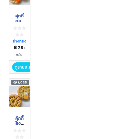
คุ้กกี้
ดอก
ลำดวน
อ่างทอง
฿ 75
/
กล่อง
ดูรายละเอียด
1,025
คุ้กกี้
สิงค์
โปร์