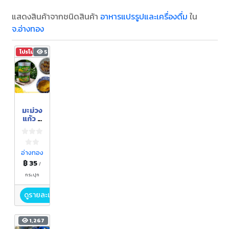
แสดงสินค้าจากชนิดสินค้า
อาหารแปรรูปและเครื่องดื่ม
ใน
จ.อ่างทอง
โปรโมชัน
514
มะม่วง
แก้ว 4
รส,มะ
ม่วง
หยี
อ่างทอง
฿ 35
/
กระปุก
ดูรายละเอียด
1,267