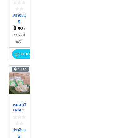
ดวง
สุดา
รส
ดั้งเดิม
ปราจีนบุ
รี
฿ 40
/
ถุง (200
กรัม)
ดูรายละเอียด
1,710
หน่อไม้
ดองน้ำ
มะพร้า
ว
ปราจีนบุ
รี