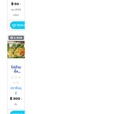
฿ 50
/
ถุง (500
กรัม)
ดูรายละเอียด
3,958
ไก่บ้าน
นึ่ง
สมุนไพ
ร
ปราจีนบุ
รี
฿ 300
/
ตัว