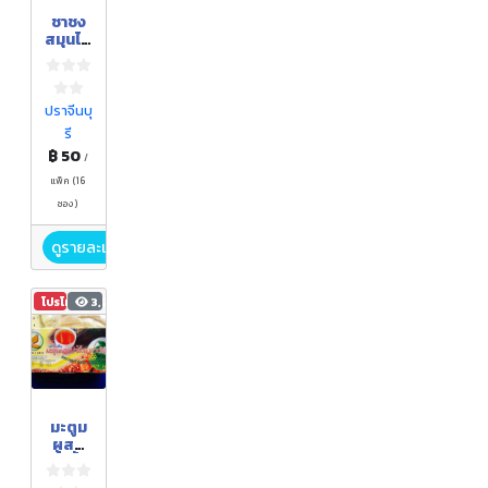
ชาชง
สมุนไพ
ร
ปราจีนบุ
รี
฿ 50
/
แพ็ค (16
ซอง)
ดูรายละเอียด
โปรโมชัน
3,294
มะตูม
ผสม
น้ำผึ้ง
ผง