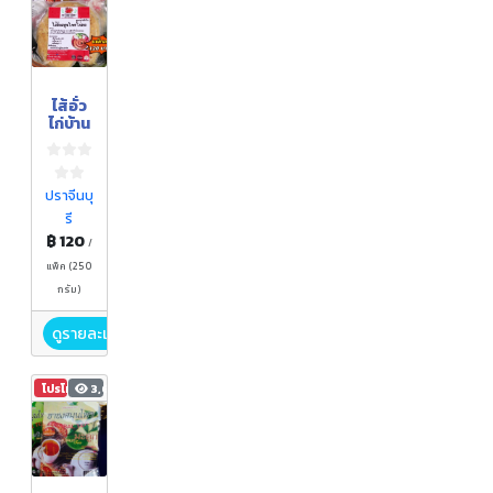
ไส้อั่ว
ไก่บ้าน
ปราจีนบุ
รี
฿ 120
/
แพ็ค (250
กรัม)
ดูรายละเอียด
โปรโมชัน
3,609