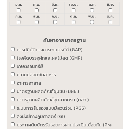
ม.ค.
ก.พ.
มี.ค.
เม.ย.
พ.ค.
มิ.ย.
ก.ค.
ส.ค.
ก.ย.
ต.ค.
พ.ย.
ธ.ค.
ค้นหาจากมาตรฐาน
การปฏิบัติทางการเกษตรที่ดี (GAP)
โรงคัดบรรจุผักและผลไม้สด (GMP)
เกษตรอินทรีย์
ความปลอดภัยอาหาร
อาหารฮาลาล
มาตรฐานผลิตภัณฑ์ชุมชน (มผช.)
มาตรฐานผลิตภัณฑ์อุตสาหกรม (มอก.)
ระบบการรับรองแบบมีส่วนร่วม (PGS)
สิ่งบ่งชี้ทางภูมิศาสตร์ (GI)
ประกาศนียบัตรรับรองการผ่านประเมินเบื้องต้น (Pre