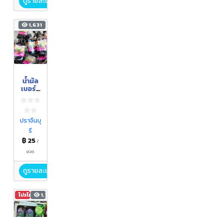
ดูรายละเอียด
1,631
น้ำมัล
เบอร์รี่
พร้อม
ดื่ม
ปราจีนบุ
รี
฿ 25
/
ขวด
ดูรายละเอียด
โปรโมชัน
1,713