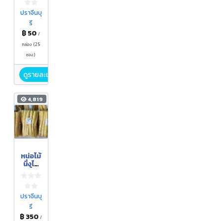
สำเร็จ
รูป
ปราจีนบุ
รี
฿ 50
/
กล่อง (25
ซอง)
ดูรายละเอียด
4,819
หน่อไม้
นึ่งไอ
น้ำ
ปราจีนบุ
รี
฿ 350
/