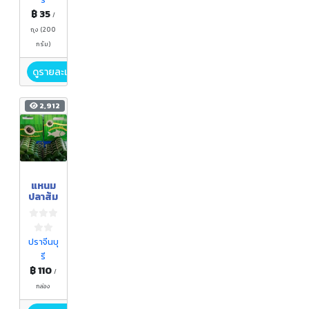
฿ 35
/
ถุง (200
กรัม)
ดูรายละเอียด
2,912
แหนม
ปลาส้ม
ปราจีนบุ
รี
฿ 110
/
กล่อง