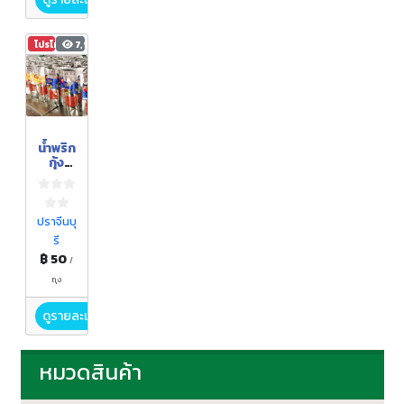
โปรโมชัน
7,997
น้ำพริก
กุ้ง
เสียบ
ปราจีนบุ
รี
฿ 50
/
ถุง
ดูรายละเอียด
หมวดสินค้า