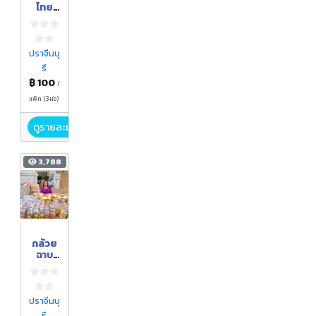
ไทย
พร้อม
น้ำปรุง
สูตร
มะม่วง
ปราจีนบุ
หาว
รี
มะนาว
฿ 100
โห่
/
แพ็ค (3ห่อ)
ดูรายละเอียด
3,788
กล้วย
ฉาบ
เผือก
ฉาบ
มันฉาบ
ปราจีนบุ
รี