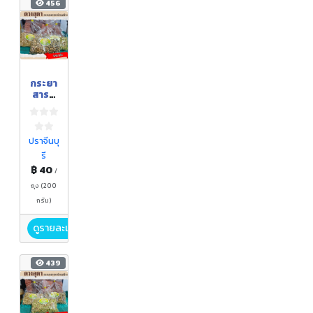
456
กระยา
สารท
ดวง
สุดา
รสงา
ดำ
ปราจีนบุ
รี
฿ 40
/
ถุง (200
กรัม)
ดูรายละเอียด
439