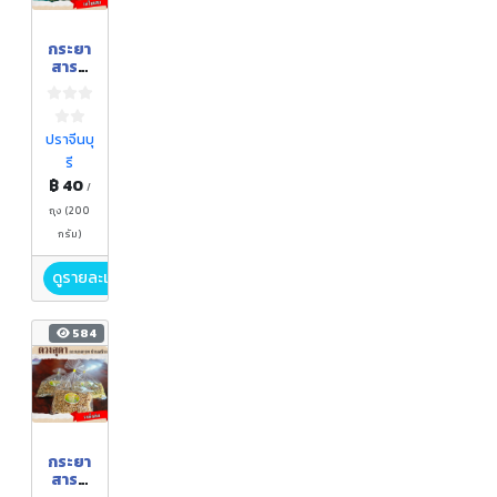
กระยา
สารท
ดวง
สุดา
รสใบ
เตย
ปราจีนบุ
รี
฿ 40
/
ถุง (200
กรัม)
ดูรายละเอียด
584
กระยา
สารท