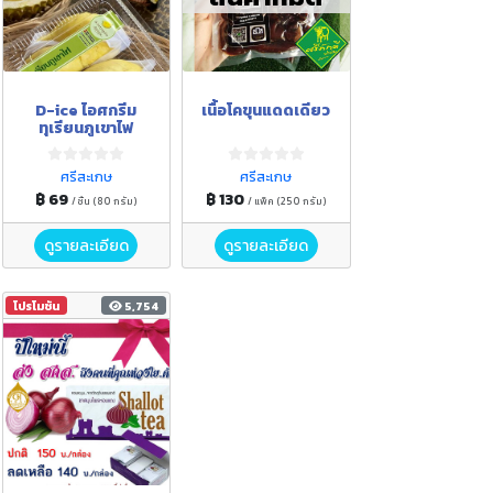
D-ice ไอศกรีม
เนื้อโคขุนแดดเดียว
ทุเรียนภูเขาไฟ
ศรีสะเกษ
ศรีสะเกษ
฿ 69
฿ 130
/ ชิ้น (80 กรัม)
/ แพ็ค (250 กรัม)
ดูรายละเอียด
ดูรายละเอียด
โปรโมชัน
5,754