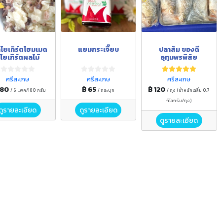
กโยเกิร์ตโฮมเมด
แยมกระเจี๊ยบ
ปลาส้ม ของดี
โยเกิร์ตผลไม้
อุทุมพรพิสัย
ศรีสะเกษ
ศรีสะเกษ
ศรีสะเกษ
480
฿ 65
฿ 120
/ 6 แพค/180 กรัม
/ กระปุก
/ ถุง (น้ำหนักเฉลี่ย 0.7
กิโลกรัม/ถุง)
ดูรายละเอียด
ดูรายละเอียด
ดูรายละเอียด