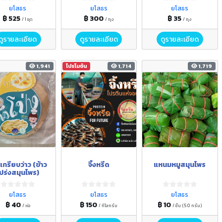
ยโสธร
ยโสธร
ยโสธร
฿ 525
฿ 300
฿ 35
/ 1 ชุด
/ ถุง
/ ถุง
ดูรายละเอียด
ดูรายละเอียด
ดูรายละเอียด
1,941
โปรโมชัน
1,714
1,719
วเกรียบว่าว (ข้าว
จิ้งหรีด
แหนมหมูสมุนไพร
ปร่งสมุนไพร)
ยโสธร
ยโสธร
ยโสธร
฿ 40
฿ 150
฿ 10
/ ห่อ
/ กิโลกรัม
/ ชิ้น (50 กรัม)