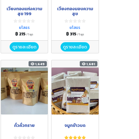
เวียงทองแห่งความ
เวียงทองมอบความ
สุข 199
สุข
ยโสธร
ยโสธร
฿ 215
฿ 315
/ 1 ชุด
/ 1 ชุด
ดูรายละเอียด
ดูรายละเอียด
1,649
1,681
ถั่วคั่วทราย
จมูกข้าวบด