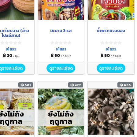
วเกรียบว่าว (ข้าว
มะขาม 3 รส
น้ำพริกแจ่วบอง
โป่งอีสาน)
ยโสธร
ยโสธร
ยโสธร
฿ 20
฿ 50
฿ 50
/ ถุง
/ กระปุ๊ก
/ กระปุ๊ก
ดูรายละเอียด
ดูรายละเอียด
ดูรายละเอียด
501
427
665
ยังไม่ถึง
ยังไม่ถึง
ฤดูกาล
ฤดูกาล