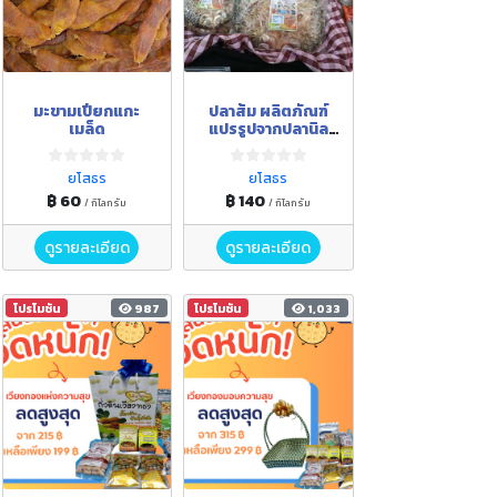
มะขามเปียกแกะ
ปลาส้ม ผลิตภัณฑ์
เมล็ด
แปรรูปจากปลานิล
ปลาตะเพียน ปลาไน
ยโสธร
ยโสธร
฿ 60
฿ 140
/ กิโลกรัม
/ กิโลกรัม
ดูรายละเอียด
ดูรายละเอียด
โปรโมชัน
987
โปรโมชัน
1,033