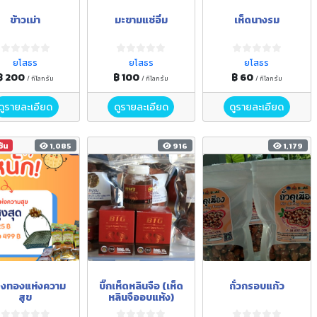
ข้าวเม่า
มะขามแช่อิ่ม
เห็ดนางรม
ยโสธร
ยโสธร
ยโสธร
฿ 200
฿ 100
฿ 60
/ กิโลกรัม
/ กิโลกรัม
/ กิโลกรัม
ดูรายละเอียด
ดูรายละเอียด
ดูรายละเอียด
ชัน
1,085
916
1,179
ยงทองแห่งความ
บิ๊กเห็ดหลินจือ (เห็ด
ถั่วกรอบแก้ว
สุข
หลินจืออบแห้ง)