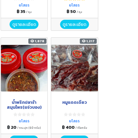
ยโสธร
ยโสธร
฿ 35
฿ 50
/ ถุง
/ ถุง
ดูรายละเอียด
ดูรายละเอียด
1,878
1,217
น้ำพริกปลาร้า
หมูแดดเดียว
สมุนไพร(แจ่วบอง)
ยโสธร
ยโสธร
฿ 20
฿ 400
/ กระปุก (60 กรัม)
/ กิโลกรัม