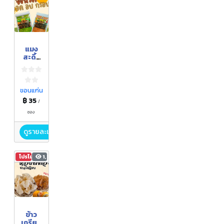
แมง
สะดิ้ง
ทอด
อบ
กรอบ
ขอนแก่น
฿ 35
/
ซอง
ดูรายละเอียด
โปรโมชัน
1,111
ข้าว
เกรียบ