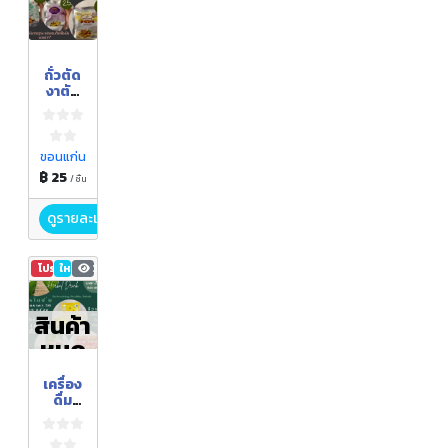
ถั่วตัด
งาตัด
มะม่วง
หิมพาน
ต์
ขอนแก่น
฿ 25
/ ชิ้น
ดูรายละเอียด
โปรโมชัน
ใหม่
3,178
สินค้า
หมด
เครื่อง
ดื่ม
สมุนไพ
รชง