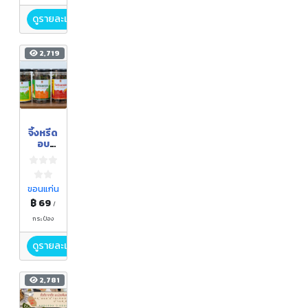
ดูรายละเอียด
2,719
จิ้งหรีด
อบ
กรอบ
-
Crisp
y
ขอนแก่น
Crick
฿ 69
/
et
กระป๋อง
ดูรายละเอียด
2,781