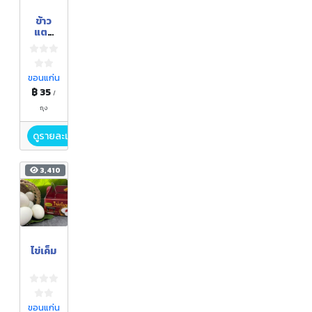
ข้าว
แตน
ข้าว
แตน
หน้า
ธัญพืช
ขอนแก่น
฿ 35
/
ถุง
ดูรายละเอียด
3,410
ไข่เค็ม
ขอนแก่น