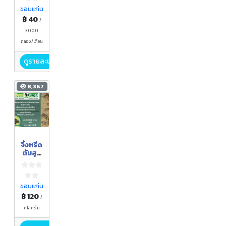
ดื่ม
สำเร็จ
ขอนแก่น
รูป
฿ 40
/
3000
กล่อง/เดือน
ดูรายละเอียด
8,367
จิ้งหรีด
ต้มสุก
แช่
แข็ง
ขอนแก่น
฿ 120
/
กิโลกรัม