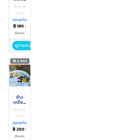
หอยสี
ทอง
(แผ่น
ดิบ)
ขอนแก่น
฿ 185
/
กิโลกรัม
ดูรายละเอียด
2,992
ข้าว
เกรียบ
สมุนไพ
ร
(แบบ
แห้ง)
ขอนแก่น
฿ 250
/
กิโลกรัม