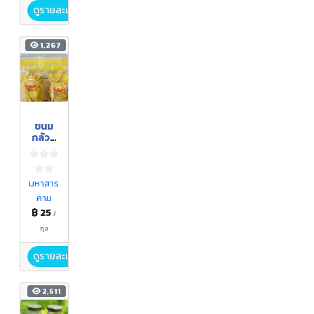
ดูรายละเอียด
1,267
ขนม
กล้วย
กรอบ
แก้ว
มหาสาร
คาม
฿ 25
/
ถุง
ดูรายละเอียด
2,511