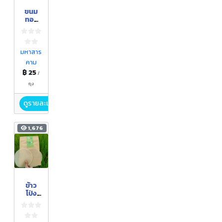
ขนม
ทอง
ม้วน
มหาสาร
คาม
฿ 25
/
ถุง
ดูรายละเอียด
1,676
ข้าว
โป่ง
สมุนไพ
ร