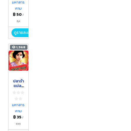
มหาสาร
คาม
฿ 50
/
ถุง
ดูรายละเอียด
1,968
ปลาร้า
แม่ละ
มุล
มหาสาร
คาม
฿ 35
/
ขวด