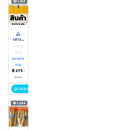
1,417
สินค้า
หมด
น้ำ
เสาวร
ส
พร้อม
ดื่ม
มหาสาร
คาม
฿ 275
/
12 ขวด
ดูรายละเอียด
1,254