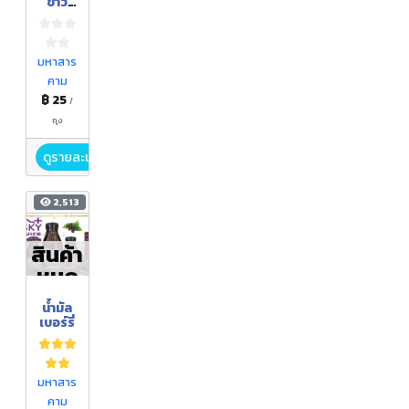
ข้าว
พอง
โบราณ
มหาสาร
คาม
฿ 25
/
ถุง
ดูรายละเอียด
2,513
สินค้า
หมด
น้ำมัล
เบอร์รี่
มหาสาร
คาม