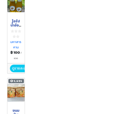
ไซรัป
น้ำอ้อย
อินทรี
ย์
มหาสาร
คาม
฿ 100
/
ขวด
ดูรายละเอียด
5,695
ขนม