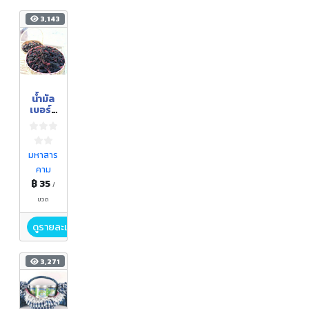
3,143
น้ำมัล
เบอร์รี่
สด
มหาสาร
คาม
฿ 35
/
ขวด
ดูรายละเอียด
3,271