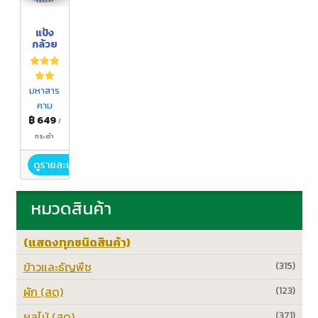
แป้ง
กล้วย
มหาสาร
คาม
฿ 649
/
กระเช้า
ดูรายละเอียด
หมวดสินค้า
(แสดงทุกชนิดสินค้า)
ข้าวและธัญพืช
(315)
ผัก (สด)
(123)
ผลไม้ (สด)
(371)