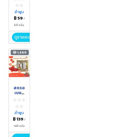
ลำพูน
฿ 59
/
60 กรัม
ดูรายละเอียด
1,560
สตรอ
เบอรี่
อบ
แห้ง
ลำพูน
฿ 139
/
140 กรัม