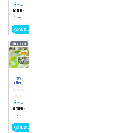
ลำพูน
฿ 69
/
60 กรัม
ดูรายละเอียด
2,323
ชา
เขียว
อัสสัม
ลำพูน
฿ 199
/
กล่อง
ดูรายละเอียด