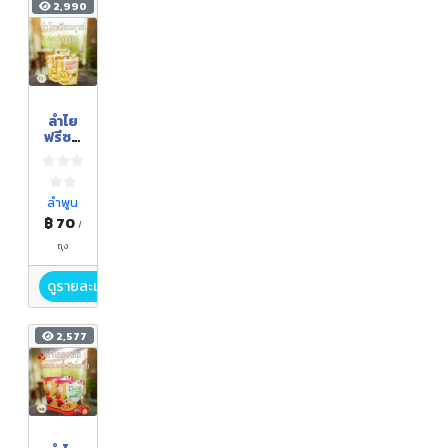
2,990
ลำไย
ฟรีซด
รายอ
อร์แก
นิค
ลำพูน
฿ 70
/
ถุง
ดูรายละเอียด
2,577