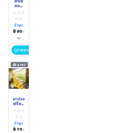
ลำไย
สอด
ไส้สต
รอเบ
อรี่ฟรี
ซดราย
ลำพูน
฿ 80
/
ถุง
ดูรายละเอียด
3,107
มะม่วง
ฟรีซด
รายออ
แกร์
นิค
ลำพูน
฿ 70
/