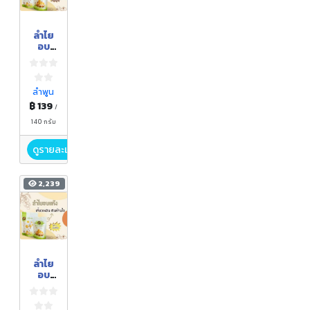
ลำไย
อบ
แห้ง
ลำพูน
฿ 139
/
140 กรัม
ดูรายละเอียด
2,239
ลำไย
อบ
แห้ง