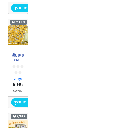
ดูรายละเอียด
2,168
สับปะร
ดอบ
แห้ง
ลำพูน
฿ 59
/
60 กรัม
ดูรายละเอียด
1,781