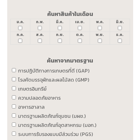
ค้นหาสินค้าในเดือน
ม.ค.
ก.พ.
มี.ค.
เม.ย.
พ.ค.
มิ.ย.
ก.ค.
ส.ค.
ก.ย.
ต.ค.
พ.ย.
ธ.ค.
ค้นหาจากมาตรฐาน
การปฏิบัติทางการเกษตรที่ดี (GAP)
โรงคัดบรรจุผักและผลไม้สด (GMP)
เกษตรอินทรีย์
ความปลอดภัยอาหาร
อาหารฮาลาล
มาตรฐานผลิตภัณฑ์ชุมชน (มผช.)
มาตรฐานผลิตภัณฑ์อุตสาหกรม (มอก.)
ระบบการรับรองแบบมีส่วนร่วม (PGS)