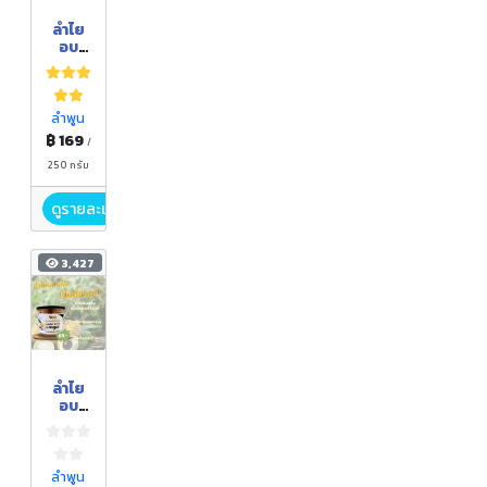
ลำไย
อบ
แห้ง
เนื้อสี
ทอง
(Gold
ลำพูน
en
฿ 169
/
dried
longa
250 กรัม
n)
ดูรายละเอียด
3,427
ลำไย
อบ
แห้ง
เนื้อสี
ทอง
ลำพูน