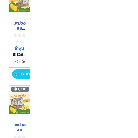
มะม่วง
อบ
แห้ง
ลำพูน
฿ 129
/
140 กรัม
ดูรายละเอียด
1,901
มะม่วง
อบ
แห้ง