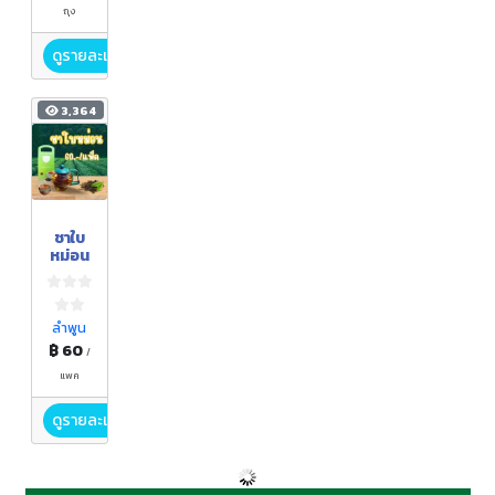
ถุง
ดูรายละเอียด
3,364
ชาใบ
หม่อน
ลำพูน
฿ 60
/
แพค
ดูรายละเอียด