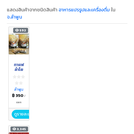
แสดงสินค้าจากชนิดสินค้า
อาหารแปรรูปและเครื่องดื่ม
ใน
จ.ลำพูน
592
กาแฟ
ลำไย
ลำพูน
฿ 350
/
แพค
ดูรายละเอียด
3,345