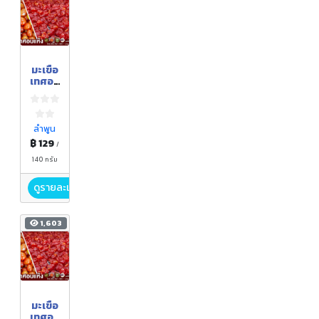
มะเขือ
เทศอบ
แห้ง
ลำพูน
฿ 129
/
140 กรัม
ดูรายละเอียด
1,603
มะเขือ
เทศอบ