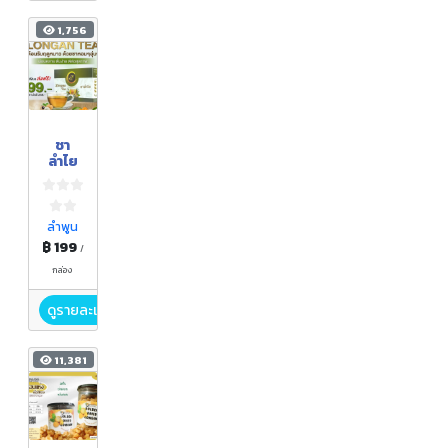
1,756
ชา
ลำไย
ลำพูน
฿ 199
/
กล่อง
ดูรายละเอียด
11,381