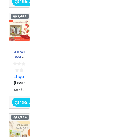
ดูรายละเอียด
1,492
สตรอ
เบอรี่
อบ
แห้ง
ลำพูน
฿ 69
/
60 กรัม
ดูรายละเอียด
1,534