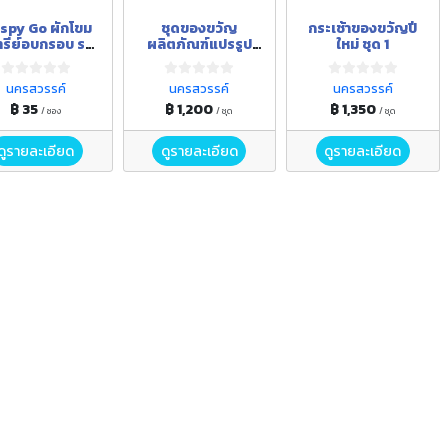
ispy Go ผักโขม
ชุดของขวัญ
กระเช้าของขวัญปี
ทรีย์อบกรอบ รส
ผลิตภัณฑ์แปรรูป
ใหม่ ชุด 1
ธรรมชาติ
จากข้าว
นครสวรรค์
นครสวรรค์
นครสวรรค์
฿ 35
฿ 1,200
฿ 1,350
/ ซอง
/ ชุด
/ ชุด
ดูรายละเอียด
ดูรายละเอียด
ดูรายละเอียด