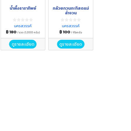
น้ำผึ้งธาราทิพย์
กล้วยกวนกะทิสดแม่
ลำจวน
นครสวรรค์
นครสวรรค์
฿ 180
฿ 100
/ ขวด (1,000 กรัม)
/ กิโลกรัม
ดูรายละเอียด
ดูรายละเอียด