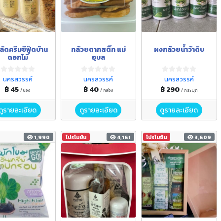
ลัดครีมซีฟู๊ดบ้าน
กล้วยตากสติ๊ก แม่
ผงกล้วยน้ำว้าดิบ
ดอกไม้
อุบล
นครสวรรค์
นครสวรรค์
นครสวรรค์
฿ 45
฿ 40
฿ 290
/ ซอง
/ กล่อง
/ กระปุก
ดูรายละเอียด
ดูรายละเอียด
ดูรายละเอียด
1,990
โปรโมชัน
4,161
โปรโมชัน
3,609