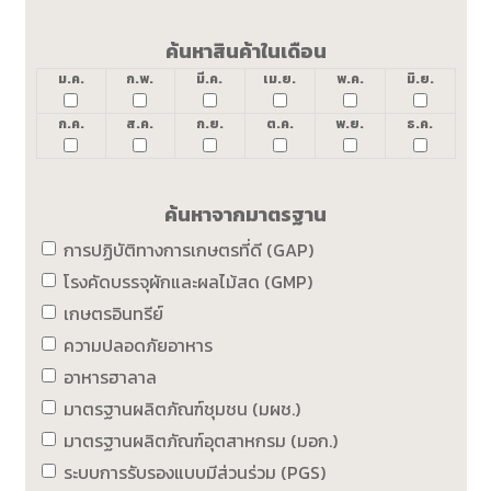
ค้นหาสินค้าในเดือน
ม.ค.
ก.พ.
มี.ค.
เม.ย.
พ.ค.
มิ.ย.
ก.ค.
ส.ค.
ก.ย.
ต.ค.
พ.ย.
ธ.ค.
ค้นหาจากมาตรฐาน
การปฏิบัติทางการเกษตรที่ดี (GAP)
โรงคัดบรรจุผักและผลไม้สด (GMP)
เกษตรอินทรีย์
ความปลอดภัยอาหาร
อาหารฮาลาล
มาตรฐานผลิตภัณฑ์ชุมชน (มผช.)
มาตรฐานผลิตภัณฑ์อุตสาหกรม (มอก.)
ระบบการรับรองแบบมีส่วนร่วม (PGS)