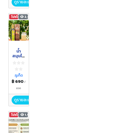
ดูรายละเอียด
โปรโมชัน
2,008
น้ำ
สมุนไพ
รรวม
ส้ม
ควาย
ผสม
ภูเก็ต
น้ำผึ้ง
฿ 690
/
เข้มข้น
ขวด
ดูรายละเอียด
โปรโมชัน
1,503