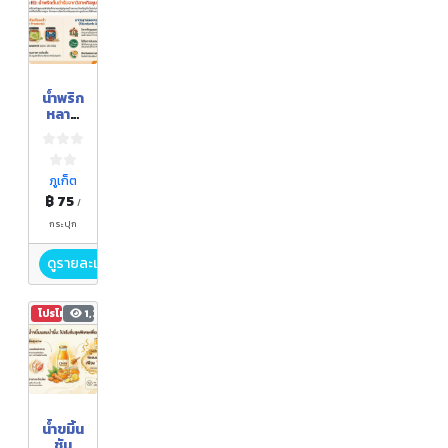
น้ำพริก
หลาก
หลาย
รส
ภูเก็ต
฿ 75
/
กระปุก
ดูรายละเอียด
โปรโมชัน
1,351
น้ำขมิ้น
ชัน