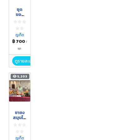
ชุด
ของ
ขวัญปี
ใหม่
ภูเก็ต
฿ 700
/
ชุด
ดูรายละเอียด
5,203
ชาชง
สมุนไพ
รส้ม
ควาย
(ขนาด
บรรจุ
ภูเก็ต