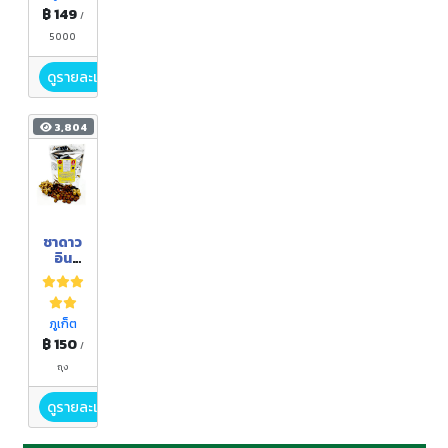
15
฿ 149
/
ซอง)
5000
ดูรายละเอียด
3,804
ชาดาว
อิน
คา(ถุง
ละ 30
ซอง)
ภูเก็ต
฿ 150
/
ถุง
ดูรายละเอียด