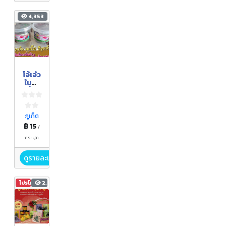
4,353
โอ้เอ๋ว
ในน้ำ
เชื่อม
(ขนาด
บรรจุ
200
ภูเก็ต
กรัม)
฿ 15
/
กระปุก
ดูรายละเอียด
โปรโมชัน
2,510