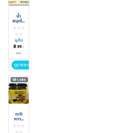
น้ำ
สมุนไพ
รรวม
ส้ม
ควาย
ผสม
ภูเก็ต
น้ำผึ้ง
฿ 35
/
ชนิด
พร้อม
ขวด
ดื่ม
ดูรายละเอียด
1,385
กะปิ
หวาน
เมือง
ถลาง