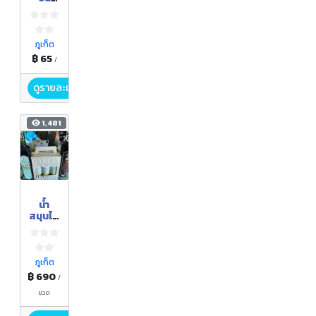
ผสม
น้ำผึ้ง
พร้อม
ดื่ม
ภูเก็ต
฿ 65
/
ดูรายละเอียด
1,481
น้ำ
สมุนไพ
ร
มะกรูด
ผสม
น้ำผึ้ง
ภูเก็ต
เข้มข้น
฿ 690
/
ขวด