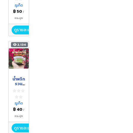
(เกลือ
เคย)
ภูเก็ต
฿ 50
/
กระปุก
ดูรายละเอียด
2,134
น้ำพริก
รวน
(ปลา
ฉิ้งฉ้าง
ผสม
ส้ม
ภูเก็ต
ควาย)
฿ 40
/
ขนาด
บรรจุ
กระปุก
100
กรัม
ดูรายละเอียด