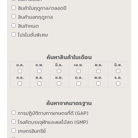
สินค้าในฤดูกาล/ตลอดปี
สินค้านอกฤดูกาล
สินค้าหมด
โปรโมชั่นพิเศษ
ค้นหาสินค้าในเดือน
ม.ค.
ก.พ.
มี.ค.
เม.ย.
พ.ค.
มิ.ย.
ก.ค.
ส.ค.
ก.ย.
ต.ค.
พ.ย.
ธ.ค.
ค้นหาจากมาตรฐาน
การปฏิบัติทางการเกษตรที่ดี (GAP)
โรงคัดบรรจุผักและผลไม้สด (GMP)
เกษตรอินทรีย์