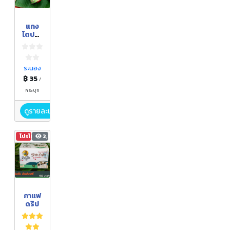
แกง
ไตปลา
แห้ง
ระนอง
฿ 35
/
กระปุก
ดูรายละเอียด
โปรโมชัน
2,826
กาแฟ
ดริป