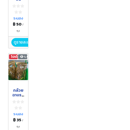
ระนอง
฿ 50
/
ถุง
ดูรายละเอียด
โปรโมชัน
1,579
กล้วย
ฉาบรส
หวาน
ระนอง
฿ 35
/
ถุง