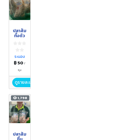
ปลาส้ม
ทั้งตัว
ระนอง
฿ 50
/
ถุง
ดูรายละเอียด
1,798
ปลาส้ม
ชิ้น