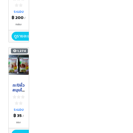
ระนอง
฿ 200
/
กล่อง
ดูรายละเอียด
1,274
กะปิคั่ว
สมุนไพ
ร
ระนอง
฿ 35
/
ซอง