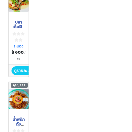
ปลา
เค็มฝัง
ทราย
ไร้แดด
ระนอง
฿ 600
/
ตัว
ดูรายละเอียด
1,537
น้ำพริก
กุ้ง
เสียบ