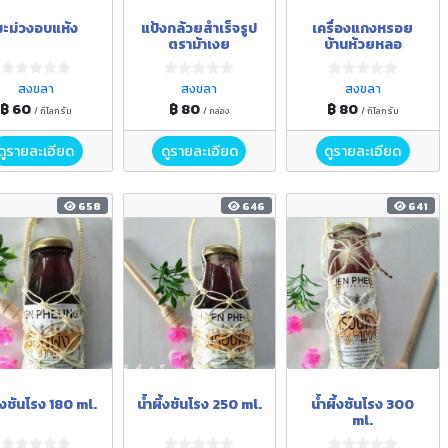
มะม่วงอบแห้ง
แป้งกล้วยสำเร็จรูป
เครื่องแกงหรอย
ตราม้าเงย
บ้านห้วยหลอ
สงขลา
สงขลา
สงขลา
฿ 60
฿ 80
฿ 80
/ กิโลกรัม
/ กล่อง
/ กิโลกรัม
ดูรายละเอียด
ดูรายละเอียด
ดูรายละเอียด
658
646
641
ึ้งชันโรง 180 ml.
น้ำผึ้งชันโรง 250 ml.
น้ำผึ้งชันโรง 300
ml.