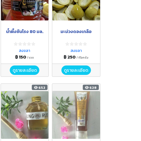
น้ำผึ้งชันโรง 80 มล.
มะม่วงดองเกลือ
สงขลา
สงขลา
฿ 150
฿ 250
/ ขวด
/ กิโลกรัม
ดูรายละเอียด
ดูรายละเอียด
652
628