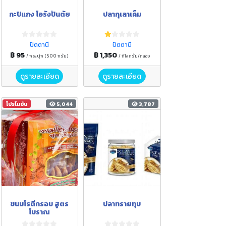
กะปิแกง โอรังปันตัย
ปลากุเลาเค็ม
ปัตตานี
ปัตตานี
฿ 95
฿ 1,350
/ กระปุก (500 กรัม)
/ กิโลกรัม/กล่อง
ดูรายละเอียด
ดูรายละเอียด
โปรโมชัน
5,044
3,787
ขนมโรตีกรอบ สูตร
ปลาทรายทุบ
โบราณ