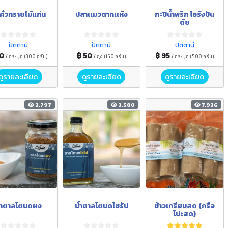
วคั่วทรายไม้แก่น
ปลาเเมวตากเเห้ง
กะปิน้ำพริก โอรังปัน
ตัย
ปัตตานี
ปัตตานี
ปัตตานี
50
฿ 50
฿ 95
/ กระปุก (300 กรัม)
/ ถุง (150 กรัม)
/ กระปุก (500 กรัม)
ดูรายละเอียด
ดูรายละเอียด
ดูรายละเอียด
2,797
3,580
7,936
้ำตาลโตนดผง
น้ำตาลโตนดไซรัป
ข้าวเกรียบสด (กรือ
โปะสด)