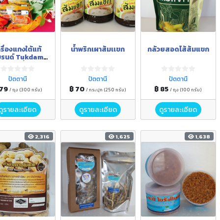
รื่องแกงใต้แท้
น้ำพริกเผาส้มเเขก
กล้วยสอดไส้ส้มแขก
รนด์ Tukdam
ry (เครื่องแกง
 / เครื่องแกงส้ม /
ปัตตานี
ปัตตานี
ปัตตานี
รื่องแกงกะทิ /
ครื่องแกงเขียว
 79
฿ 70
฿ 85
/ ถุง (300 กรัม)
/ กระปุก (250 กรัม)
/ ถุง (100 กรัม)
หวาน)
ดูรายละเอียด
ดูรายละเอียด
ดูรายละเอียด
2,316
1,625
1,638