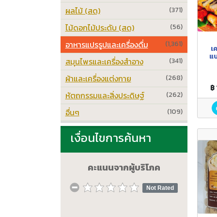
ผลไม้ (สด)
(371)
ไม้ดอกไม้ประดับ (สด)
(56)
อาหารแปรรูปและเครื่องดื่ม
(1,361)
เค
แบ
สมุนไพรและเครื่องสำอาง
(341)
cur
คั่ว
ผ้าและเครื่องแต่งกาย
(268)
เค
เ
฿
หัตถกรรมและสิ่งประดิษฐ์
(262)
อื่นๆ
(109)
เงื่อนไขการค้นหา
คะแนนจากผู้บริโภค
Not Rated