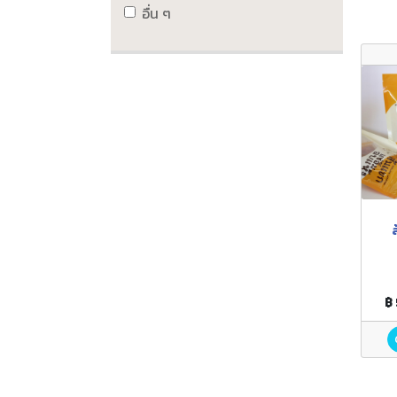
อื่น ๆ
ส
฿