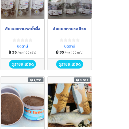
ส้มแขกกวนรสน้ำผึ้ง
ส้มแขกกวนรสบ๊วย
ปัตตานี
ปัตตานี
฿ 35
฿ 35
/ ถุง (100 กรัม)
/ ถุง (100 กรัม)
ดูรายละเอียด
ดูรายละเอียด
1,731
3,913