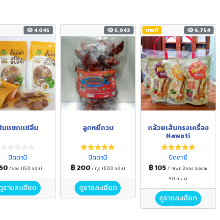
4,045
5,943
ขายดี
6,754
้มเเขกเเช่อิ่ม
ลูกหยีกวน
กล้วยเส้นทรงเครื่อง
Nawati
ปัตตานี
ปัตตานี
ปัตตานี
 50
฿ 200
฿ 105
/ ซอง (150 กรัม)
/ ถุง (500 กรัม)
/ 1 แพค 3 ซอง (ซองละ
50 กรัม)
ดูรายละเอียด
ดูรายละเอียด
ดูรายละเอียด