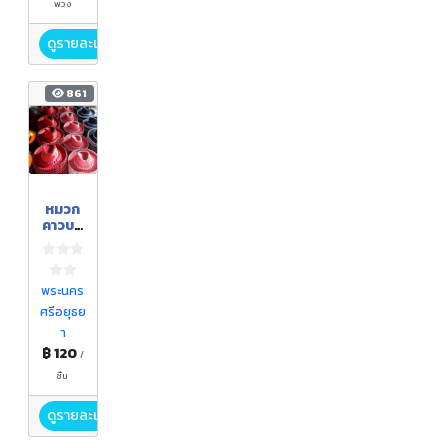
พวง
ดูรายละเอียด
861
หมวก
คาวบอ
ย
ขนาด
s,m,l
พระนคร
ศรีอยุธย
า
฿ 120
/
ชิ้น
ดูรายละเอียด