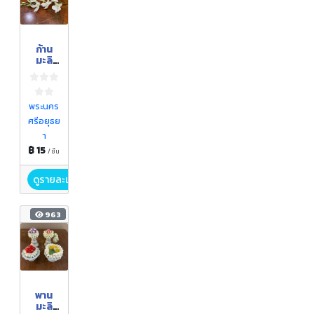
ก้าน
มะลิ
กล้วยไ
ม้ ดอก
กุหลาบ
ช่อ
พระนคร
กุหลาบ
ศรีอยุธย
า
฿ 15
/ ชิ้น
ดูรายละเอียด
963
พาน
มะลิ