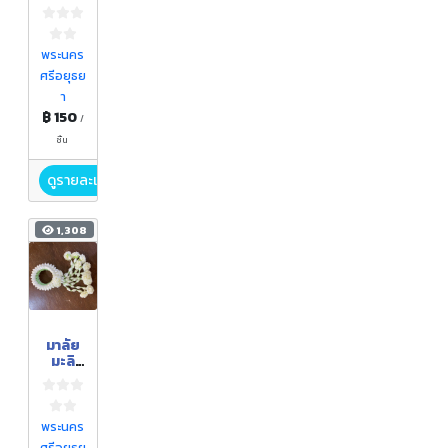
เล็ก /
เชิง
เทียน
พระนคร
ศรีอยุธย
า
฿ 150
/
ชิ้น
ดูรายละเอียด
1,308
มาลัย
มะลิ
(พวง
มาลัย
กร พู่
มะลิ)
พระนคร