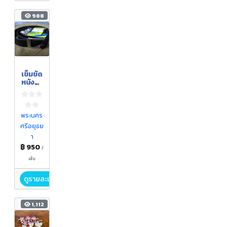
988
เข็มขัด
หนังวัว
แท้
ยาว
1.5
เมตร
พระนคร
ศรีอยุธย
า
฿ 950
/
เส้น
ดูรายละเอียด
1,112