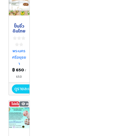
ปั้นจิ๋ว
ดินไทย
พระนคร
ศรีอยุธย
า
฿ 650
/
650
ดูรายละเอียด
โปรโมชัน
466