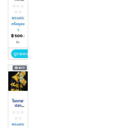
จาก
เชือก
พระนคร
ศรีอยุธย
า
฿ 500
/
ชิ้น
ดูรายละเอียด
877
โมบาย
ปลา
ตะเพีย
นใบ
ลานลูก
6 ตัว
พระนคร