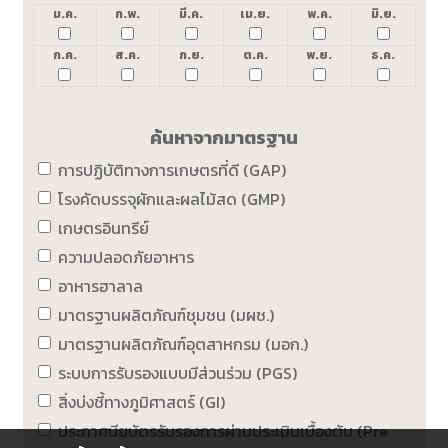
ม.ค.
ก.พ.
มี.ค.
เม.ย.
พ.ค.
มิ.ย.
ก.ค.
ส.ค.
ก.ย.
ต.ค.
พ.ย.
ธ.ค.
ค้นหาจากมาตรฐาน
การปฏิบัติทางการเกษตรที่ดี (GAP)
โรงคัดบรรจุผักและผลไม้สด (GMP)
เกษตรอินทรีย์
ความปลอดภัยอาหาร
อาหารฮาลาล
มาตรฐานผลิตภัณฑ์ชุมชน (มผช.)
มาตรฐานผลิตภัณฑ์อุตสาหกรม (มอก.)
ระบบการรับรองแบบมีส่วนร่วม (PGS)
สิ่งบ่งชี้ทางภูมิศาสตร์ (GI)
ประกาศนียบัตรรับรองการผ่านประเมินเบื้องต้น (Pre