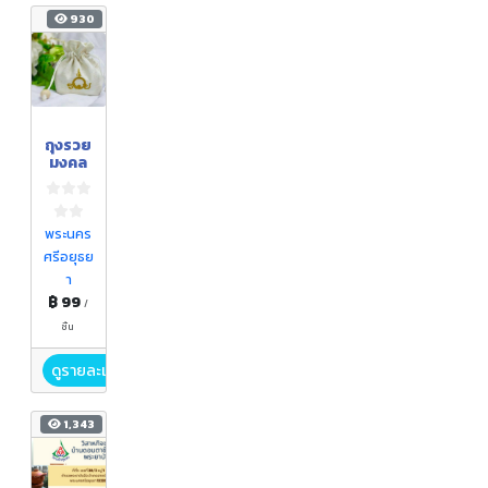
930
ถุงรวย
มงคล
พระนคร
ศรีอยุธย
า
฿ 99
/
ชิ้น
ดูรายละเอียด
1,343