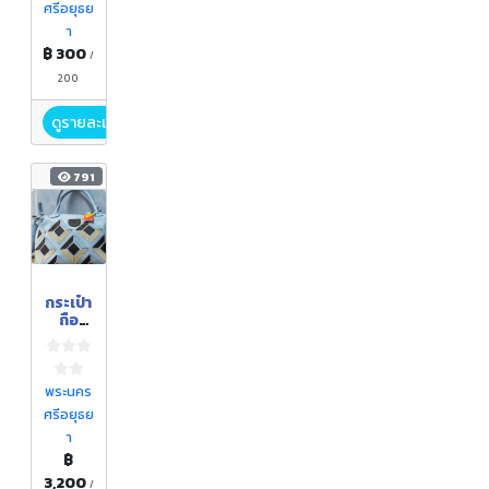
ศรีอยุธย
า
฿ 300
/
200
ดูรายละเอียด
791
กระเป๋า
ถือ
สตรี
(หนัง
วัวแท้)
พระนคร
ศรีอยุธย
า
฿
3,200
/