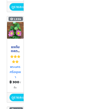
ดูรายละเอียด
1,036
แจกัน
ดอกบั
วจิ๋ว
พระนคร
ศรีอยุธย
า
฿ 300
/
ชิ้น
ดูรายละเอียด