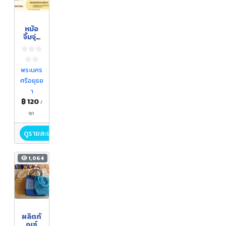
หม้อ
จิ้มจุ่ม
ดินเผา
พระนคร
ศรีอยุธย
า
฿ 120
/
ชุด
ดูรายละเอียด
1,064
ผลิตภั
ณฑ์