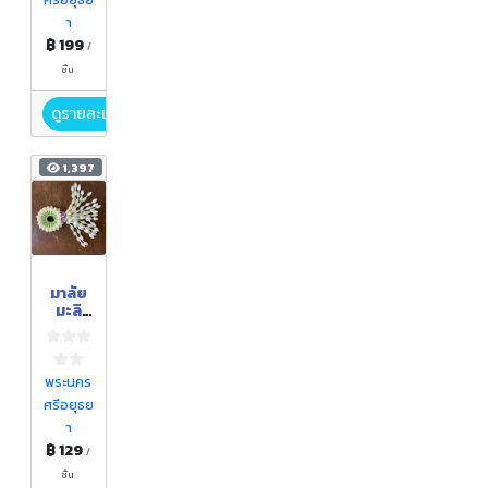
ศรีอยุธย
า
฿ 199
/
ชิ้น
ดูรายละเอียด
1,397
มาลัย
มะลิ
(พวง
มาลัย
กร โซ่
มะลิ)
พระนคร
ศรีอยุธย
า
฿ 129
/
ชิ้น