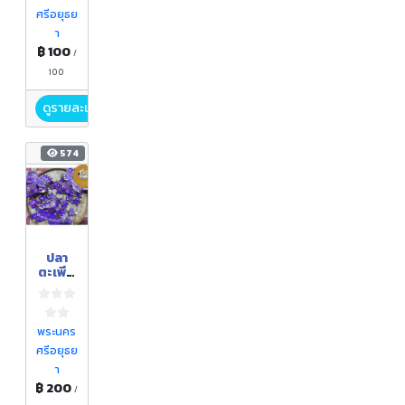
ศรีอยุธย
า
฿ 100
/
100
ดูรายละเอียด
574
ปลา
ตะเพีย
นลูก 3
ตัว
พระนคร
ศรีอยุธย
า
฿ 200
/