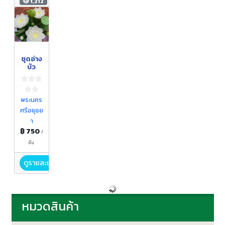
1,212
ชุดอ่าง
บัว
พระนคร
ศรีอยุธย
า
฿ 750
/
ชิ้น
ดูรายละเอียด
หมวดสินค้า