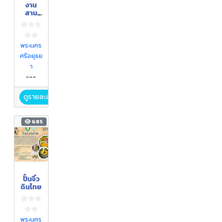
งาน
สาน
ฝีมือ
หัตถาธ
ยา
พระนคร
ศรีอยุธย
า
---
ดูรายละเอียด
685
ปั้นจิ๋ว
ดินไทย
พระนคร