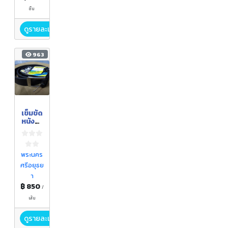
ชิ้น
ดูรายละเอียด
963
เข็มขัด
หนังวัว
แท้
ยาว 1 -
1.4
เมตร
พระนคร
ศรีอยุธย
า
฿ 850
/
เส้น
ดูรายละเอียด