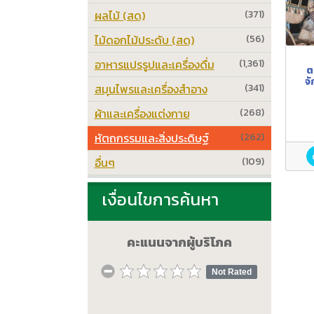
ผลไม้ (สด)
(371)
ไม้ดอกไม้ประดับ (สด)
(56)
อาหารแปรรูปและเครื่องดื่ม
(1,361)
ต
จ
สมุนไพรและเครื่องสำอาง
(341)
ผ้าและเครื่องแต่งกาย
(268)
หัตถกรรมและสิ่งประดิษฐ์
(262)
อื่นๆ
(109)
เงื่อนไขการค้นหา
คะแนนจากผู้บริโภค
Not Rated