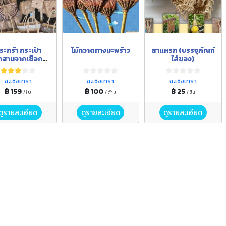
ระกร้า กระเป๋า
ไม้กวาดทางมะพร้าว
สาแหรก (บรรจุภัณฑ์
ักสานจากเชือก
ใส่ของ)
กล้วย กระจูด
ฉะเชิงเทรา
ฉะเชิงเทรา
ฉะเชิงเทรา
฿ 159
฿ 100
฿ 25
/ ใบ
/ ด้าม
/ ชิ้น
ดูรายละเอียด
ดูรายละเอียด
ดูรายละเอียด