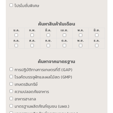
โปรโมชั่นพิเศษ
ค้นหาสินค้าในเดือน
ม.ค.
ก.พ.
มี.ค.
เม.ย.
พ.ค.
มิ.ย.
ก.ค.
ส.ค.
ก.ย.
ต.ค.
พ.ย.
ธ.ค.
ค้นหาจากมาตรฐาน
การปฏิบัติทางการเกษตรที่ดี (GAP)
โรงคัดบรรจุผักและผลไม้สด (GMP)
เกษตรอินทรีย์
ความปลอดภัยอาหาร
อาหารฮาลาล
มาตรฐานผลิตภัณฑ์ชุมชน (มผช.)