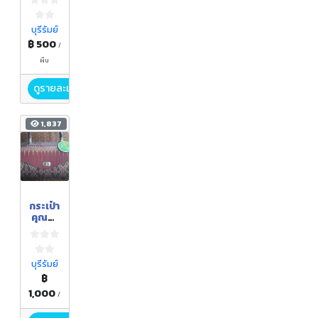
บุรีรัมย์
฿ 500
/
ผืน
ดูรายละเอียด
1,837
กระเป๋า
คุณนา
ยผ้า
ไหมตีน
แดง
บุรีรัมย์
฿
1,000
/