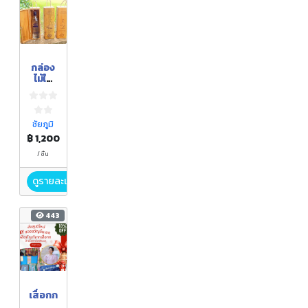
กล่อง
ไม้ใส่
ผลิตภั
ณฑ์
ชัยภูมิ
฿ 1,200
/ ชิ้น
ดูรายละเอียด
443
เสื่อกก