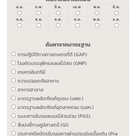
ม.ค.
ก.พ.
มี.ค.
เม.ย.
พ.ค.
มิ.ย.
ก.ค.
ส.ค.
ก.ย.
ต.ค.
พ.ย.
ธ.ค.
ค้นหาจากมาตรฐาน
การปฏิบัติทางการเกษตรที่ดี (GAP)
โรงคัดบรรจุผักและผลไม้สด (GMP)
เกษตรอินทรีย์
ความปลอดภัยอาหาร
อาหารฮาลาล
มาตรฐานผลิตภัณฑ์ชุมชน (มผช.)
มาตรฐานผลิตภัณฑ์อุตสาหกรม (มอก.)
ระบบการรับรองแบบมีส่วนร่วม (PGS)
สิ่งบ่งชี้ทางภูมิศาสตร์ (GI)
ประกาศนียบัตรรับรองการผ่านประเมินเบื้องต้น (Pre