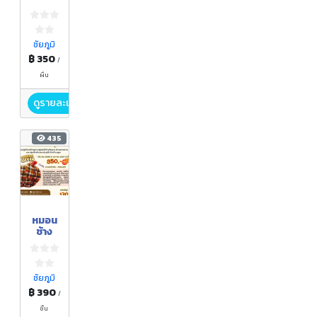
ชัยภูมิ
฿ 350
/
ผืน
ดูรายละเอียด
435
หมอน
ช้าง
ชัยภูมิ
฿ 390
/
ชิ้น