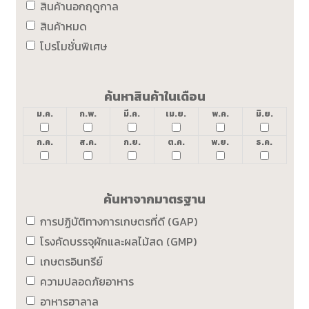
สินค้านอกฤดูกาล
สินค้าหมด
โปรโมชั่นพิเศษ
ค้นหาสินค้าในเดือน
ม.ค.
ก.พ.
มี.ค.
เม.ย.
พ.ค.
มิ.ย.
ก.ค.
ส.ค.
ก.ย.
ต.ค.
พ.ย.
ธ.ค.
ค้นหาจากมาตรฐาน
การปฏิบัติทางการเกษตรที่ดี (GAP)
โรงคัดบรรจุผักและผลไม้สด (GMP)
เกษตรอินทรีย์
ความปลอดภัยอาหาร
อาหารฮาลาล