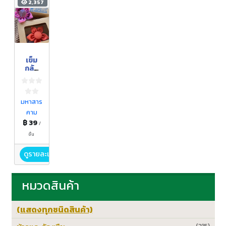
2,357
เข็ม
กลัด
ดอก
ลีลาวดี
จากผ้า
ไหม
มหาสาร
คาม
฿ 39
/
ชิ้น
ดูรายละเอียด
หมวดสินค้า
(แสดงทุกชนิดสินค้า)