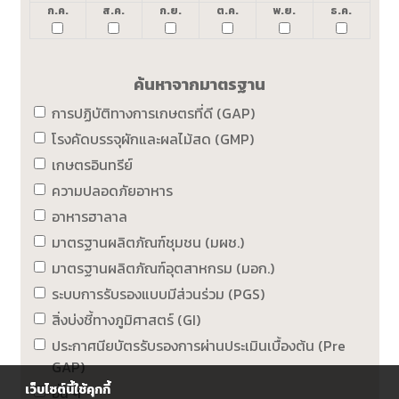
ก.ค.
ส.ค.
ก.ย.
ต.ค.
พ.ย.
ธ.ค.
ค้นหาจากมาตรฐาน
การปฏิบัติทางการเกษตรที่ดี (GAP)
โรงคัดบรรจุผักและผลไม้สด (GMP)
เกษตรอินทรีย์
ความปลอดภัยอาหาร
อาหารฮาลาล
มาตรฐานผลิตภัณฑ์ชุมชน (มผช.)
มาตรฐานผลิตภัณฑ์อุตสาหกรม (มอก.)
ระบบการรับรองแบบมีส่วนร่วม (PGS)
สิ่งบ่งชี้ทางภูมิศาสตร์ (GI)
ประกาศนียบัตรรับรองการผ่านประเมินเบื้องต้น (Pre
GAP)
เว็บไซต์นี้ใช้คุกกี้
อื่น ๆ