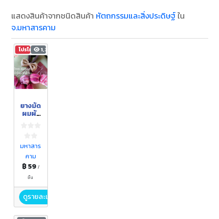
แสดงสินค้าจากชนิดสินค้า
หัตถกรรมและสิ่งประดิษฐ์
ใน
จ.มหาสารคาม
โปรโมชัน
1,325
ยางมัด
ผมผ้า
ไหมผ้า
ฝ้าย
แฮนด์
เมด
มหาสาร
คาม
฿ 59
/
ชิ้น
ดูรายละเอียด