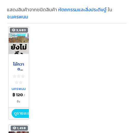
แสดงสินค้าจากชนิดสินค้า
หัตถกรรมและสิ่งประดิษฐ์
ใน
จ.นครพนม
3,683
ยังไม่
ถึง
ฤดูกา
ไม้กวา
ล
ด
ขนตา
ช้าง
(ไม้กวา
ดดอก
นครพนม
แขม)
฿ 120
/
ชิ้น
ดูรายละเอียด
1,458