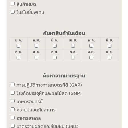
สินค้าหมด
โปรโมชั่นพิเศษ
ค้นหาสินค้าในเดือน
ม.ค.
ก.พ.
มี.ค.
เม.ย.
พ.ค.
มิ.ย.
ก.ค.
ส.ค.
ก.ย.
ต.ค.
พ.ย.
ธ.ค.
ค้นหาจากมาตรฐาน
การปฏิบัติทางการเกษตรที่ดี (GAP)
โรงคัดบรรจุผักและผลไม้สด (GMP)
เกษตรอินทรีย์
ความปลอดภัยอาหาร
อาหารฮาลาล
มาตรฐานผลิตภัณฑ์ชุมชน (มผช.)