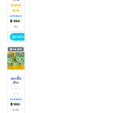
แดง
นครพนม
฿ 350
/
ผืน
ดูรายละเอียด
16,851
กระติ๊บ
ข้าว
นครพนม
฿ 100
/
กระติ้บ