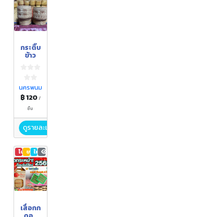
กระติ๊บ
ข้าว
นครพนม
฿ 120
/
ชิ้น
ดูรายละเอียด
โปรโมชัน
ขายดี
ใหม่
11,413
เสื่อกก
ดอน