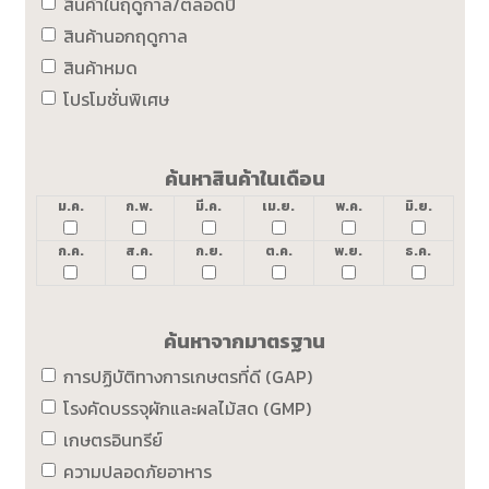
สินค้าในฤดูกาล/ตลอดปี
สินค้านอกฤดูกาล
สินค้าหมด
โปรโมชั่นพิเศษ
ค้นหาสินค้าในเดือน
ม.ค.
ก.พ.
มี.ค.
เม.ย.
พ.ค.
มิ.ย.
ก.ค.
ส.ค.
ก.ย.
ต.ค.
พ.ย.
ธ.ค.
ค้นหาจากมาตรฐาน
การปฏิบัติทางการเกษตรที่ดี (GAP)
โรงคัดบรรจุผักและผลไม้สด (GMP)
เกษตรอินทรีย์
ความปลอดภัยอาหาร