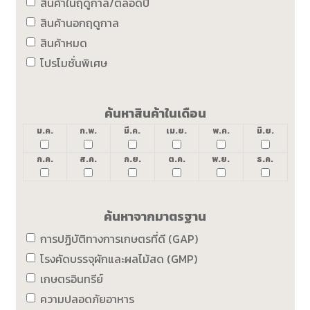
สินค้าในฤดูกาล/ตลอดปี
สินค้านอกฤดูกาล
สินค้าหมด
โปรโมชั่นพิเศษ
ค้นหาสินค้าในเดือน
ม.ค.
ก.พ.
มี.ค.
เม.ย.
พ.ค.
มิ.ย.
ก.ค.
ส.ค.
ก.ย.
ต.ค.
พ.ย.
ธ.ค.
ค้นหาจากมาตรฐาน
การปฏิบัติทางการเกษตรที่ดี (GAP)
โรงคัดบรรจุผักและผลไม้สด (GMP)
เกษตรอินทรีย์
ความปลอดภัยอาหาร