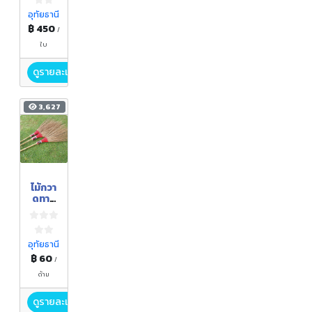
อุทัยธานี
฿ 450
/
ใบ
ดูรายละเอียด
3,627
ไม้กวา
ดทาง
มะพร้า
ว
อุทัยธานี
฿ 60
/
ด้าม
ดูรายละเอียด