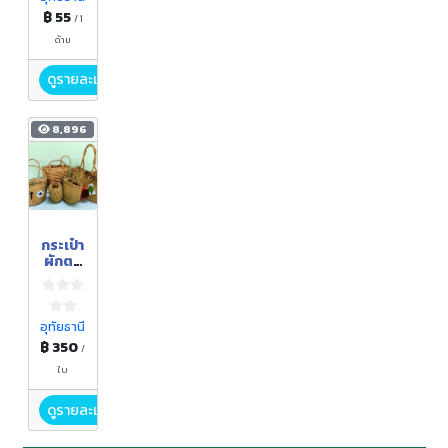
฿ 55
/ 1
ด้าม
ดูรายละเอียด
8,896
กระเป๋า
ผักตบ
ชวา
อุทัยธานี
฿ 350
/
ใบ
ดูรายละเอียด