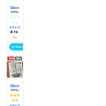
ไม้กวา
ดดอก
หญ้า
(ด้าม
ไม้)
อุทัยธานี
฿ 70
/
ด้าม
ดูรายละเอียด
โปรโมชัน
1,794
ไม้กวา
ดดอก
หญ้า
อุทัยธานี