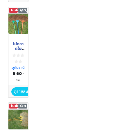
โปรโมชัน
3,366
ไม้กวา
ดใย
ตาล
อุทัยธานี
฿ 60
/
ด้าม
ดูรายละเอียด
โปรโมชัน
3,561