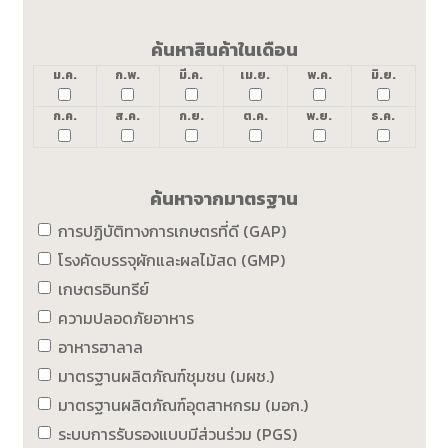
ค้นหาสินค้าในเดือน
ม.ค.
ก.พ.
มี.ค.
เม.ย.
พ.ค.
มิ.ย.
ก.ค.
ส.ค.
ก.ย.
ต.ค.
พ.ย.
ธ.ค.
ค้นหาจากมาตรฐาน
การปฏิบัติทางการเกษตรที่ดี (GAP)
โรงคัดบรรจุผักและผลไม้สด (GMP)
เกษตรอินทรีย์
ความปลอดภัยอาหาร
อาหารฮาลาล
มาตรฐานผลิตภัณฑ์ชุมชน (มผช.)
มาตรฐานผลิตภัณฑ์อุตสาหกรม (มอก.)
ระบบการรับรองแบบมีส่วนร่วม (PGS)