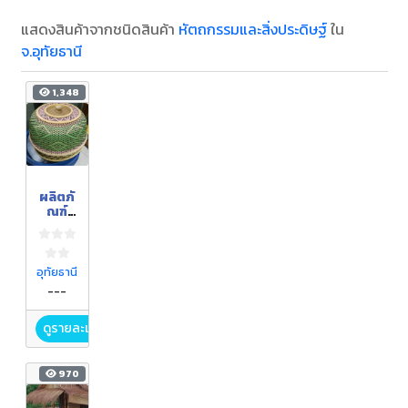
แสดงสินค้าจากชนิดสินค้า
หัตถกรรมและสิ่งประดิษฐ์
ใน
จ.อุทัยธานี
1,348
ผลิตภั
ณฑ์
จักสาน
จาก
ไม้ไผ่
เส้น
อุทัยธานี
พลาส
---
ติก
(หวาย
ดูรายละเอียด
เทียม)
970