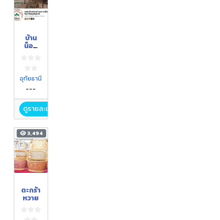
บ้าน
น็อค
ดาวน์
อุทัยธานี
---
ดูรายละเอียด
3,494
ตะกร้า
หวาย