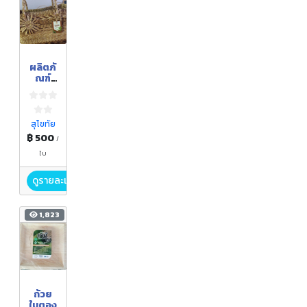
ผลิตภั
ณฑ์
จาก
เชือก
กล้วย
สุโขทัย
฿ 500
/
ใบ
ดูรายละเอียด
1,823
ถ้วย
ใบตอง