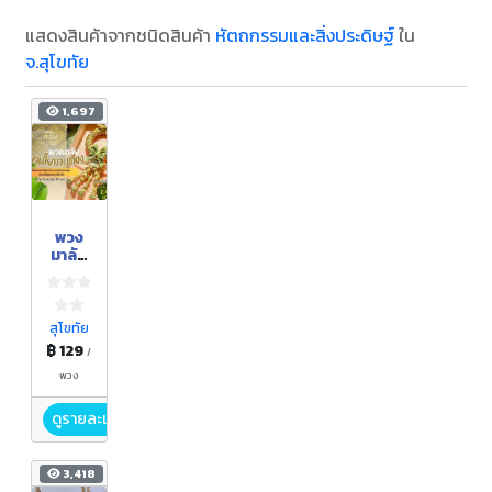
แสดงสินค้าจากชนิดสินค้า
หัตถกรรมและสิ่งประดิษฐ์
ใน
จ.สุโขทัย
1,697
พวง
มาลัย
สานใย
กาบ
ตอง
สุโขทัย
฿ 129
/
พวง
ดูรายละเอียด
3,418