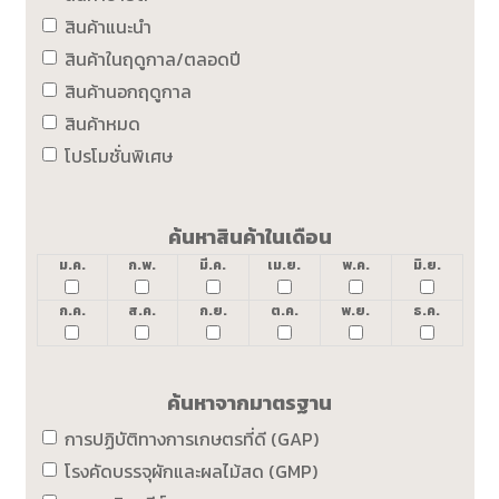
สินค้าแนะนำ
สินค้าในฤดูกาล/ตลอดปี
สินค้านอกฤดูกาล
สินค้าหมด
โปรโมชั่นพิเศษ
ค้นหาสินค้าในเดือน
ม.ค.
ก.พ.
มี.ค.
เม.ย.
พ.ค.
มิ.ย.
ก.ค.
ส.ค.
ก.ย.
ต.ค.
พ.ย.
ธ.ค.
ค้นหาจากมาตรฐาน
การปฏิบัติทางการเกษตรที่ดี (GAP)
โรงคัดบรรจุผักและผลไม้สด (GMP)