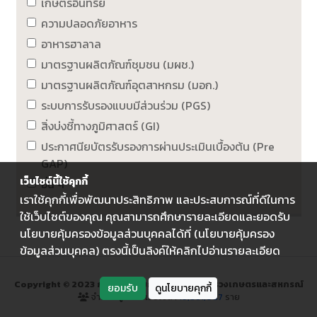
เกษตรอินทรีย์
ความปลอดภัยอาหาร
อาหารฮาลาล
มาตรฐานผลิตภัณฑ์ชุมชน (มผช.)
มาตรฐานผลิตภัณฑ์อุตสาหกรม (มอก.)
ระบบการรับรองแบบมีส่วนร่วม (PGS)
สิ่งบ่งชี้ทางภูมิศาสตร์ (GI)
ประกาศนียบัตรรับรองการผ่านประเมินเบื้องต้น (Pre
GAP)
เว็บไซต์นี้ใช้คุกกี้
อื่น ๆ
เราใช้คุกกี้เพื่อพัฒนาประสิทธิภาพ และประสบการณ์ที่ดีในการ
ใช้เว็บไซต์ของคุณ คุณสามารถศึกษารายละเอียดและยอดรับ
นโยบายคุ้มครองข้อมูลส่วนบุคคลได้ที่ (นโยบายคุ้มครอง
ข้อมูลส่วนบุคคล) ตรงนี้เป็นลิงค์ให้คลิกไปอ่านรายละเอียด
Copyright © 2023 กรมส่งเสริมการเกษตร กระทรวงเกษตรและสหกรณ์
ยอมรับ
ดูนโยบายคุกกี้
จำนวนผู้เข้าชมเว็บไซต์ :
19,861,067
ราย