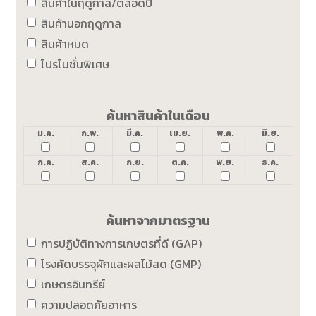
สินค้าในฤดูกาล/ตลอดปี
สินค้านอกฤดูกาล
สินค้าหมด
โปรโมชั่นพิเศษ
ค้นหาสินค้าในเดือน
ม.ค.
ก.พ.
มี.ค.
เม.ย.
พ.ค.
มิ.ย.
ก.ค.
ส.ค.
ก.ย.
ต.ค.
พ.ย.
ธ.ค.
ค้นหาจากมาตรฐาน
การปฏิบัติทางการเกษตรที่ดี (GAP)
โรงคัดบรรจุผักและผลไม้สด (GMP)
เกษตรอินทรีย์
ความปลอดภัยอาหาร