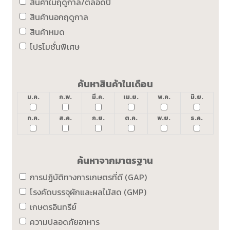
สินค้าในฤดูกาล/ตลอดปี
สินค้านอกฤดูกาล
สินค้าหมด
โปรโมชั่นพิเศษ
ค้นหาสินค้าในเดือน
ม.ค.
ก.พ.
มี.ค.
เม.ย.
พ.ค.
มิ.ย.
ก.ค.
ส.ค.
ก.ย.
ต.ค.
พ.ย.
ธ.ค.
ค้นหาจากมาตรฐาน
การปฏิบัติทางการเกษตรที่ดี (GAP)
โรงคัดบรรจุผักและผลไม้สด (GMP)
เกษตรอินทรีย์
ความปลอดภัยอาหาร