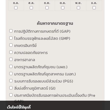
ก.ค.
ส.ค.
ก.ย.
ต.ค.
พ.ย.
ธ.ค.
ค้นหาจากมาตรฐาน
การปฏิบัติทางการเกษตรที่ดี (GAP)
โรงคัดบรรจุผักและผลไม้สด (GMP)
เกษตรอินทรีย์
ความปลอดภัยอาหาร
อาหารฮาลาล
มาตรฐานผลิตภัณฑ์ชุมชน (มผช.)
มาตรฐานผลิตภัณฑ์อุตสาหกรม (มอก.)
ระบบการรับรองแบบมีส่วนร่วม (PGS)
สิ่งบ่งชี้ทางภูมิศาสตร์ (GI)
ประกาศนียบัตรรับรองการผ่านประเมินเบื้องต้น (Pre
GAP)
เว็บไซต์นี้ใช้คุกกี้
อื่น ๆ