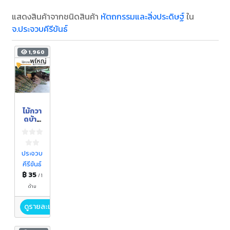
แสดงสินค้าจากชนิดสินค้า
หัตถกรรมและสิ่งประดิษฐ์
ใน
จ.ประจวบคีรีขันธ์
1,960
ไม้กวา
ดบ้าน
พุใหญ่
ประจวบ
คีรีขันธ์
฿ 35
/ 1
ด้าม
ดูรายละเอียด