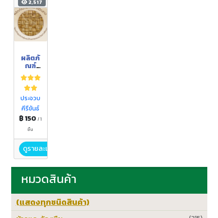
2,517
ผลิตภั
ณฑ์
จาก
เส้น
พลาส
ติก
ประจวบ
คีรีขันธ์
฿ 150
/ 1
ชิ้น
ดูรายละเอียด
หมวดสินค้า
(แสดงทุกชนิดสินค้า)