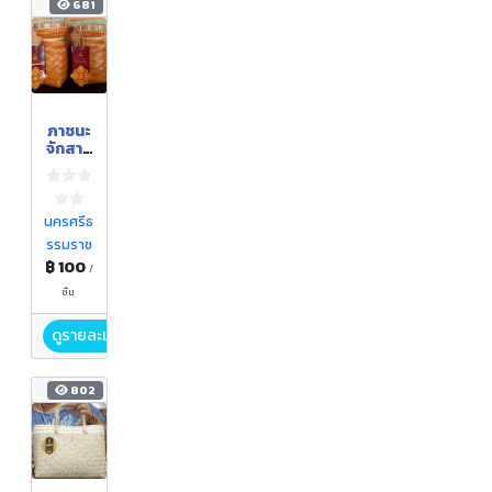
681
ภาชนะ
จักสาน
จาก
คลุ้ม
นครศรีธ
รรมราช
฿ 100
/
ชิ้น
ดูรายละเอียด
802