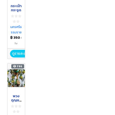
กระเป๋า
กระจูด
นครศรีธ
รรมราช
฿ 350
/
ใบ
ดูรายละเอียด
795
พวง
กุญแจ
มะม่วง
หิมพาน
ต์