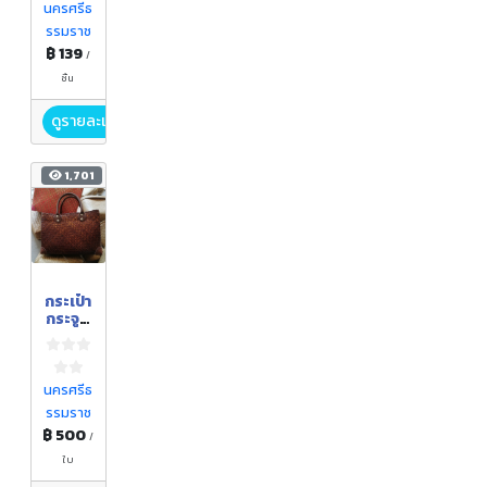
นครศรีธ
รรมราช
฿ 139
/
ชิ้น
ดูรายละเอียด
1,701
กระเป๋า
กระจูด
แบบ
หิ้ว
นครศรีธ
รรมราช
฿ 500
/
ใบ