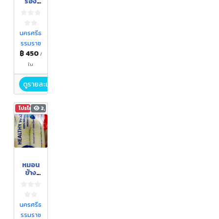
รอง
หลัง
นครศรีธ
รรมราช
฿ 450
/
ใบ
ดูรายละเอียด
โปรโมชัน
2,173
หมอน
ข้าง
ยางพา
รา
นครศรีธ
รรมราช