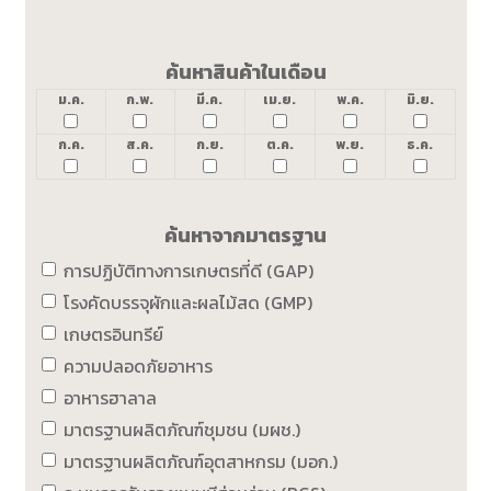
ค้นหาสินค้าในเดือน
ม.ค.
ก.พ.
มี.ค.
เม.ย.
พ.ค.
มิ.ย.
ก.ค.
ส.ค.
ก.ย.
ต.ค.
พ.ย.
ธ.ค.
ค้นหาจากมาตรฐาน
การปฏิบัติทางการเกษตรที่ดี (GAP)
โรงคัดบรรจุผักและผลไม้สด (GMP)
เกษตรอินทรีย์
ความปลอดภัยอาหาร
อาหารฮาลาล
มาตรฐานผลิตภัณฑ์ชุมชน (มผช.)
มาตรฐานผลิตภัณฑ์อุตสาหกรม (มอก.)