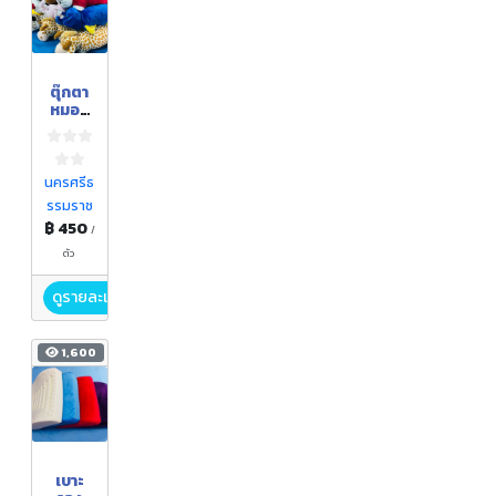
ตุ๊กตา
หมอน
ยางพา
รา
นครศรีธ
รรมราช
฿ 450
/
ตัว
ดูรายละเอียด
1,600
เบาะ