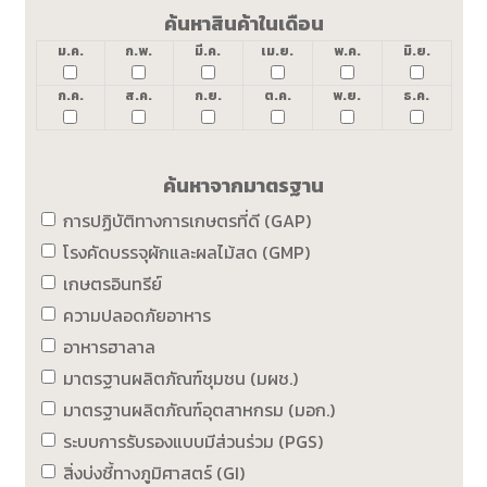
ค้นหาสินค้าในเดือน
ม.ค.
ก.พ.
มี.ค.
เม.ย.
พ.ค.
มิ.ย.
ก.ค.
ส.ค.
ก.ย.
ต.ค.
พ.ย.
ธ.ค.
ค้นหาจากมาตรฐาน
การปฏิบัติทางการเกษตรที่ดี (GAP)
โรงคัดบรรจุผักและผลไม้สด (GMP)
เกษตรอินทรีย์
ความปลอดภัยอาหาร
อาหารฮาลาล
มาตรฐานผลิตภัณฑ์ชุมชน (มผช.)
มาตรฐานผลิตภัณฑ์อุตสาหกรม (มอก.)
ระบบการรับรองแบบมีส่วนร่วม (PGS)
สิ่งบ่งชี้ทางภูมิศาสตร์ (GI)