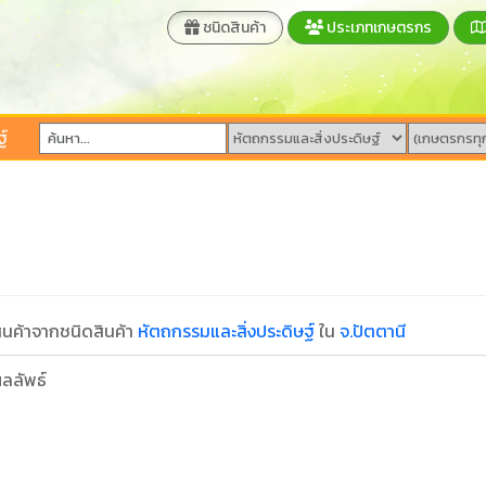
ชนิดสินค้า
ประเภทเกษตรกร
์
นค้าจากชนิดสินค้า
หัตถกรรมและสิ่งประดิษฐ์
ใน
จ.ปัตตานี
ลลัพธ์