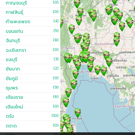
กาญจนบุรี
(0)
กาฬสินธุ์
(0)
กำแพงเพชร
(4)
ขอนแก่น
(5)
จันทบุรี
(8)
ฉะเชิงเทรา
(0)
ชลบุรี
(3)
ชัยนาท
(2)
ชัยภูมิ
(0)
ชุมพร
(9)
เชียงราย
(6)
เชียงใหม่
(0)
ตรัง
(10)
ตราด
(0)
ตาก
(8)