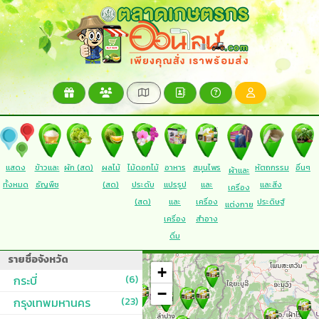
แสดง
ข้าวและ
ผัก (สด)
ผลไม้
ไม้ดอกไม้
อาหาร
สมุนไพร
หัตถกรรม
อื่นๆ
ผ้าและ
ทั้งหมด
ธัญพืช
(สด)
ประดับ
แปรรูป
และ
และสิ่ง
เครื่อง
(สด)
และ
เครื่อง
ประดิษฐ์
แต่งกาย
เครื่อง
สำอาง
ดื่ม
รายชื่อจังหวัด
+
กระบี่
(6)
−
กรุงเทพมหานคร
(23)