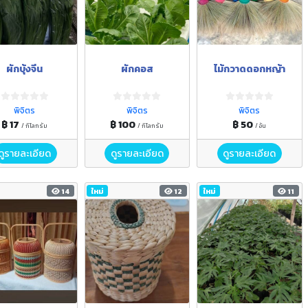
ผักบุ้งจีน
ผักคอส
ไม้กวาดดอกหญ้า
พิจิตร
พิจิตร
พิจิตร
฿ 17
฿ 100
฿ 50
/ กิโลกรัม
/ กิโลกรัม
/ อัน
ดูรายละเอียด
ดูรายละเอียด
ดูรายละเอียด
14
ใหม่
12
ใหม่
11