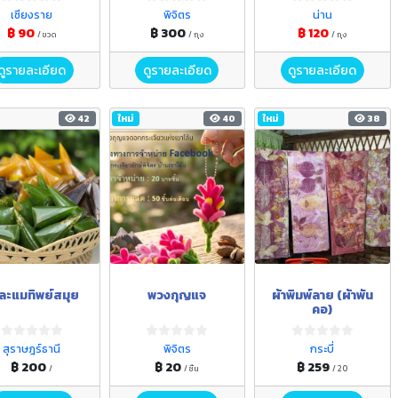
รวมพร้อมชง)
เชียงราย
พิจิตร
น่าน
฿ 90
฿ 300
฿ 120
/ ขวด
/ ถุง
/ ถุง
ดูรายละเอียด
ดูรายละเอียด
ดูรายละเอียด
42
ใหม่
40
ใหม่
38
ละแมทิพย์สมุย
พวงกุญแจ
ผ้าพิมพ์ลาย (ผ้าพัน
คอ)
สุราษฎร์ธานี
พิจิตร
กระบี่
฿ 200
฿ 20
฿ 259
/
/ ชิ้น
/ 20