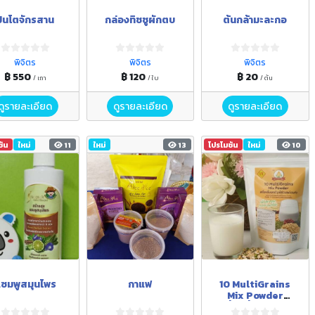
ปิ่นโตจักรสาน
กล่องทิชชูผักตบ
ต้นกล้ามะละกอ
พิจิตร
พิจิตร
พิจิตร
฿ 550
฿ 120
฿ 20
/ เถา
/ ใบ
/ ต้น
ดูรายละเอียด
ดูรายละเอียด
ดูรายละเอียด
ชัน
ใหม่
11
ใหม่
13
โปรโมชัน
ใหม่
10
ซมพูสมุนไพร
กาแฟ
10 MultiGrains
Mix Powder
(เครื่องดื่มผงธัญพืช