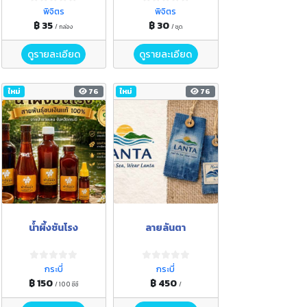
พิจิตร
พิจิตร
฿ 35
฿ 30
/ กล่อง
/ ชุด
ดูรายละเอียด
ดูรายละเอียด
ใหม่
76
ใหม่
76
น้ำผึ้งชันโรง
ลายลันตา
กระบี่
กระบี่
฿ 150
฿ 450
/ 100 ซีซี
/