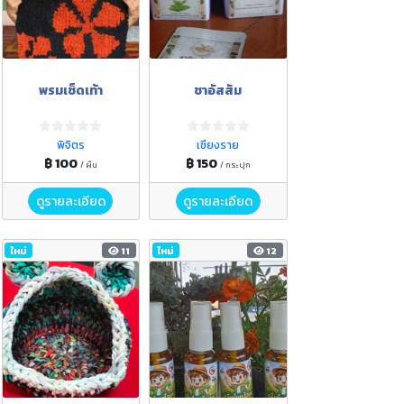
พรมเช็ดเท้า
ชาอัสสัม
พิจิตร
เชียงราย
฿ 100
฿ 150
/ ผืน
/ กระปุก
ดูรายละเอียด
ดูรายละเอียด
ใหม่
11
ใหม่
12