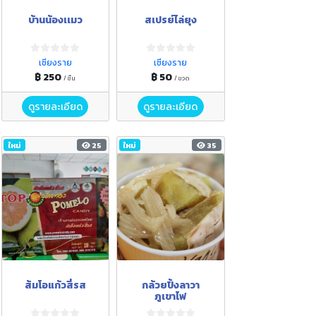
บ้านน้องเเมว
สเปรย์ไล่ยุง
เชียงราย
เชียงราย
฿ 250
฿ 50
/ ชิ้น
/ ขวด
ดูรายละเอียด
ดูรายละเอียด
ใหม่
25
ใหม่
35
ส้มโอแก้วสี่รส
กล้วยปิ้งลาวา
ภูเขาไฟ