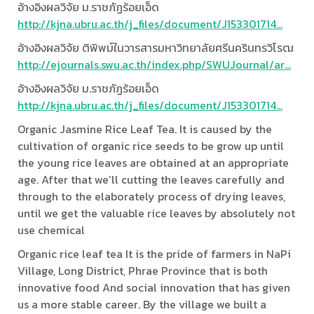
อ้างอิงผลวิจัย ม.ราชภัฏร้อยเอ็ด
http://kjna.ubru.ac.th/j_files/document/J153301714...
อ้างอิงผลวิจัย ติพิพม์ในวารสารมหาวิทยาลัยศรีนครินทรวิโรฒ
http://ejournals.swu.ac.th/index.php/SWUJournal/ar...
อ้างอิงผลวิจัย ม.ราชภัฏร้อยเอ็ด
http://kjna.ubru.ac.th/j_files/document/J153301714...
Organic Jasmine Rice Leaf Tea. It is caused by the
cultivation of organic rice seeds to be grow up until
the young rice leaves are obtained at an appropriate
age. After that we’ll cutting the leaves carefully and
through to the elaborately process of drying leaves,
until we get the valuable rice leaves by absolutely not
use chemical
Organic rice leaf tea It is the pride of farmers in NaPi
Village, Long District, Phrae Province that is both
innovative food And social innovation that has given
us a more stable career. By the village we built a