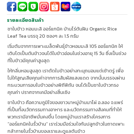
รายละเอียดสินค้า
ชาใบข้าว หอมมะลิ ออร์แกนิค บ้านไร่ต้นฝัน Organic Rice
Leaf Tea บรรจุ 20 ซองๆ ละ 1.5 กรัม
เริ่มต้นจากการเพาะเมล็ดพันธุ์ข้าวหอมมะลิ 105 ออร์แกนิค ให้
เติบโตเป็นต้นข้าวจนได้ใบข้าวอ่อนในช่วงอายุ 15 วัน ซึ่งเป็นช่วง
ที่ใบข้าวมีคุณค่าสูงสุด
ให้กลิ่นหอมสูงสุด เราตัดใบข้าวอย่างทะนุถนอมแต่เช้าตรู่ เพื่อ
ไม่ให้สูญเสียคุณค่าจากการสัมผัสแสงแดด จากนั้นบรรจงผ่าน
กระบวนการอบใบข้าวอย่างพิถีพิถัน จนได้เป็นชาใบข้าวทรง
คุณค่า ปราศจากเคมีอย่างสิ้นเชิง
ชาใบข้าว คือความภูมิใจของชาวนาหมู่บ้านนาไผ่ อ.ลอง จ.แพร่
ที่เป็นทั้งนวัตกรรมทางอาหาร และนวัตกรรมทางสังคมที่ทำให้
พวกเรามีอาชีพมั่นคงขึ้น โดยหมู่บ้านเราสร้างโครงการ
“ออร์แกนิคในรั้วบ้าน” เราร่วมมือร่วมใจกันปลูกข้าวในถาดเพาะ
กล้าภายในรั้วบ้านของเราและดูแลต้นข้าว