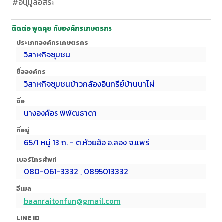
#อนุมูลอิสระ
ติดต่อ พูดคุย กับองค์กรเกษตรกร
ประเภทองค์กรเกษตรกร
วิสาหกิจชุมชน
ชื่อองค์กร
วิสาหกิจชุมชนข้าวกล้องอินทรีย์บ้านนาไผ่
ชื่อ
นางองค์อร พิพัฒธาดา
ที่อยู่
65/1 หมู่ 13 ถ. - ต.ห้วยอ้อ อ.ลอง จ.แพร่
เบอร์โทรศัพท์
080-061-3332 , 0895013332
อีเมล
baanraitonfun@gmail.com
LINE ID