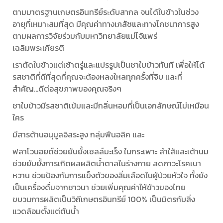
ตามมาตรฐานเกษตรอินทรีย์ระดับสากล จนได้ใบข้าวในช่วง
อายุที่เหมาะสมที่สุด มีคุณค่าทางเภสัชและทางโภชนาการสูง
ตามผลการวิจัยร่วมกับมหาวิทยาลัยแม่โจ้แพร่
เฉลิมพระเกียรติ
เราตัดใบข้าวแต่เช้าตรู่และแปรรูปเป็นชาใบข้าวทันที เพื่อให้ได้
รสชาติที่ดีที่สุดที่คุณจะต้องหลงใหลทุกครั้งที่จิบ และที่
สำคัญ...ดีต่อสุขภาพของคุณจริงๆ
ชาใบข้าวมีรสชาติเข้มและมีกลิ่นหอมที่เป็นเอกลักษณ์ไม่เหมือน
ใคร
มีสารต้านอนุมูลอิสระสูง กลุ่มฟีนอลิค และ
ฟลาโวนอยด์ช่วยยับยั้งเซลล์มะเร็ง ในกระเพาะ ลำใส้และเต้านม
ช่วยยับยั้งการเกิดผลผลิตน้ำตาลในร่างกาย ลดภาวะโรคเบา
หวาน ช่วยป้องกันการแข็งตัวของลิ่มเลือดในผู้ป่วยหัวใจ ทั้งยัง
เป็นเครื่องดื่มจากชาวนา ช่วยเพิ่มคุณค่าให้ข้าวของไทย
ขบวนการผลิตเป็นวิถีเกษตรอินทรีย์ 100% เป็นมิตรกับสิ่ง
แวดล้อมตั้งแต่ต้นน้ำ