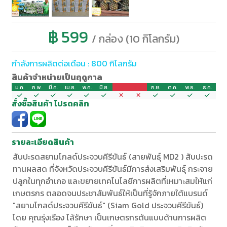
฿ 599
/ กล่อง (10 กิโลกรัม)
กำลังการผลิตต่อเดือน : 800 กิโลกรัม
สินค้าจำหน่ายเป็นฤดูกาล
ม.ค.
ก.พ.
มี.ค.
เม.ย.
พ.ค.
มิ.ย.
ก.ค.
ส.ค.
ก.ย.
ต.ค.
พ.ย.
ธ.ค.
สั่งซื้อสินค้า โปรดคลิก
รายละเอียดสินค้า
สับปะรดสยามโกลด์ประจวบคีรีขันธ์ (สายพันธุ์ MD2 ) สับปะรด
ทานผลสด ที่จังหวัดประจวบคีรีขันธ์มีการส่งเสริมพันธุ์ กระจาย
ปลูกในทุกอำเภอ และขยายเทคโนโลยีการผลิตที่เหมาะสมให้แก่
เกษตรกร ตลอดจนประชาสัมพันธ์ให้เป็นที่รู้จักภายใต้แบรนด์
"สยามโกลด์ประจวบคีรีขันธ์" (Siam Gold ประจวบคีรีขันธ์)
โดย คุณรุ่งเรือง ไล้รักษา เป็นเกษตรกรต้นแบบด้านการผลิต