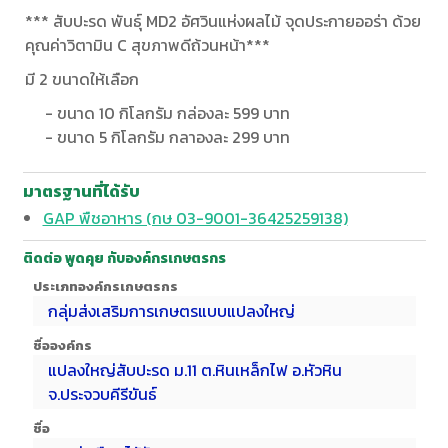
*** สับปะรด พันธุ์ MD2 อัศวินแห่งผลไม้ จุดประกายออร่า ด้วย
คุณค่าวิตามิน C สุขภาพดีถ้วนหน้า***
มี 2 ขนาดให้เลือก
- ขนาด 10 กิโลกรัม กล่องละ 599 บาท
- ขนาด 5 กิโลกรัม กลาองละ 299 บาท
มาตรฐานที่ได้รับ
GAP พืชอาหาร (กษ 03-9001-36425259138)
ติดต่อ พูดคุย กับองค์กรเกษตรกร
ประเภทองค์กรเกษตรกร
กลุ่มส่งเสริมการเกษตรแบบแปลงใหญ่
ชื่อองค์กร
แปลงใหญ่สับปะรด ม.11 ต.หินเหล็กไฟ อ.หัวหิน
จ.ประจวบคีรีขันธ์
ชื่อ