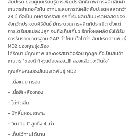
สับปะรด ของศูนย์เรียนรู้การเพิ่มประสิทธิภาพการผลิตสินค้า
เกษตรอำเภอหัวหิน จากประสบการณ์ผลิตสับปะรดผลสดกว่า
23 ปี ถือเป็นเกษตรกรรายแรกที่เริ่มผลิตสับปะรดผลสดของ
จังหวัดประจวบคีรีขันธ์ มีกระบวนการผลิตที่ปราณีต ตั้งแต่
การเตรียมแปลงปลูก จนถึงเก็บเกี่ยว อีกทั้งผลผลิตยังได้รับ
การรับรองมาตรฐาน GAP ทำให้มั่นใจได้ว่า สับปะรดสายพันธุ์
MD2 ของคุณรุ่งเรือง
ไล้รักษา มีคุณภาพ และคงรสชาติอร่อย ทุกลูก ถือเป็นสินค้า
เกษตร "ของดี ที่คุณต้องลอง...!!! ลองแล้ว...จะติดใจ"
คุณลักษณะของสับปะรดพันธุ์ MD2
- เนื้อแน่น กรอบ
- เนื้อสีเหลืองทอง
- ไม่กัดลิ้น
- มีกลิ่นหอมเฉพาะ
- วิตามิน C สูงถึง 4 เท่า
- เก็บไว้ทานได้นาน