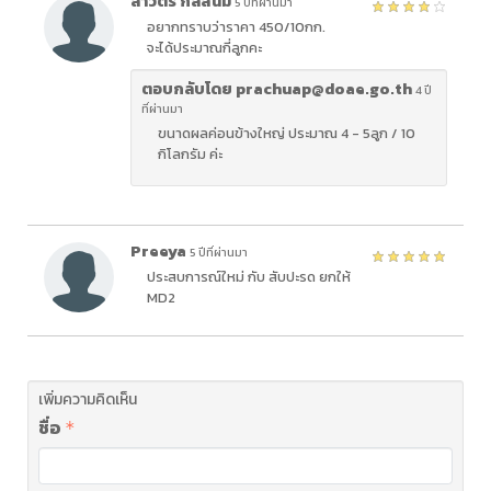
สาวิตรี กลัสนิมิ
5 ปีที่ผ่านมา
อยากทราบว่าราคา 450/10กก.
จะได้ประมาณกี่ลูกคะ
ตอบกลับโดย prachuap@doae.go.th
4 ปี
ที่ผ่านมา
ขนาดผลค่อนข้างใหญ่ ประมาณ 4 - 5ลูก / 10
กิโลกรัม ค่ะ
Preeya
5 ปีที่ผ่านมา
ประสบการณ์ใหม่ กับ สับปะรด ยกให้
MD2
เพิ่มความคิดเห็น
ชื่อ