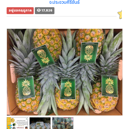
จ.ประจวบคีรีขันธ์
อยู่นอกฤดูกาล
17,826