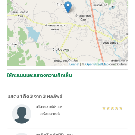
Leaflet
| ©
OpenStreetMap
contributors
ให้คะแนนและแสดงความคิดเห็น
แสดง
1 ถึง 3
จาก
3
ผลลัพธ์
วริดา
4 ปีที่ผ่านมา
อร่อย​มาก​ค่ะ