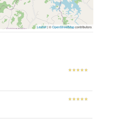
Leaflet
| ©
OpenStreetMap
contributors