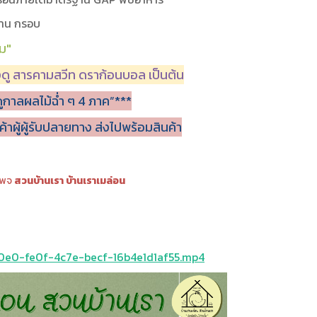
วาน กรอบ
้ม"
ลองดู สารคามสวีท ดราก้อนบอล เป็นต้น
ูกาลผลไม้ฉ่ำ ๆ 4 ภาค”***
้าผู้ผู้รับปลายทาง ส่งไปพร้อมสินค้า
่เพจ
สวนบ้านเรา บ้านเราเมล่อน
0e0-fe0f-4c7e-becf-16b4e1d1af55.mp4