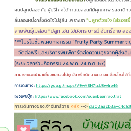
คนปลูกปลอดภัย ผู้บริโภคได้ทานเมล่อนที่มีคุณภาพ รสชาติห
"ปลูกด้วยใจ ใส่รอยยิ
ลิ้มลองหนึ่งครั้งติดใจไม่รู้ลืม เพราะเรา
สายพันธุ์เมล่อนที่ปลูก เช่น ไข่มังกร บารมี จันทร์ฉาย 
***โปรโมชั่นพิเศษ กิจกรรม “Fruity Party Summer ฤด
- จัดส่งฟรี และบริการพิมพ์การ์ดส่งความสุขจากผู้ส่งสินค
(ระยะเวลาร่วมกิจกรรม 24 พ.ค. 24 ก.ค. 67)
สามารถแวะเข้ามาเยี่ยมชมสวนได้ทุกวัน หรือติดตามความเคลื่อนไหวได้ที
การเดินทาง :
https://goo.gl/maps/V9wA8N7tcU3w4re46
เพจเฟซบุ๊ก :
https://www.facebook.com/suanbaanrao.trat
การเดินทางของเจ้าจันทร์ฉาย
คลิก
-->
d302aacb3a-c4c1d