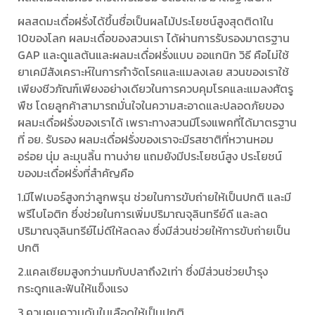
ผลสดมะเดื่อฝรั่งได้ขึ้นชื่อเป็นผลไม้ประโยชน์สูงสุดติด1ใน
10ของโลก ผลมะเดื่อของสวนเรา ได้ผ่านการรับรองมาตรฐาน
GAP และดูแลต้นและผลมะเดื่อฝรั่งแบบ ออแกนิก วิธี คือไม่ใช้
ยาเคมีสังเคราะห์ในการกำจัดโรคและแมลงเลย สวนของเราใช้
เพียงชีวภัณฑ์เพียงอย่างเดียวในการควบคุมโรคและแมลงศัตรู
พืช โดยลูกค้าสามารถมั่นใจในความสะอาดและปลอดภัยของ
ผลมะเดื่อฝรั่งของเราได้ เพราะทางสวนมีโรงแพคที่ได้มาตรฐาน
ที่ อย. รับรอง ผลมะเดื่อฝรั่งของเราจะมีรสชาติที่หวานหอม
อร่อย นุ่ม ละมุนลิ้น ทานง่าย แถมยังมีประโยชน์สูง ประโยชน์
ของมะเดื่อฝรั่งที่สำคัญคือ
1.มีไฟเบอร์สูงกว่าลูกพรุน ช่วยในการขับถ่ายให้เป็นปกติ และมี
พรีไบโอติก ซึ่งช่วยในการเพิ่มปริมาณจุลินทรีย์ดี และลด
ปริมาณจุลินทรีย์ไม่ดีให้ลดลง ซึ่งมีส่วนช่วยให้การขับถ่ายเป็น
ปกติ
2.แคลเซียมสูงกว่านมกับปลาถึง2เท่า ซึ่งมีส่วนช่วยบำรุง
กระดูกและฟันให้แข็งแรง
3.ควบคุมความดันในเลือดให้เป็นปกติ