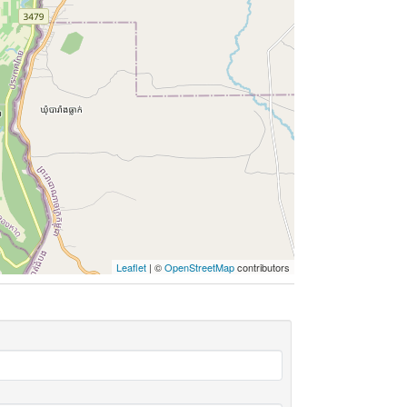
Leaflet
| ©
OpenStreetMap
contributors