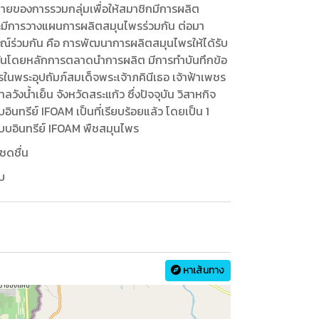
ายของการรวมกลุ่มเพื่อให้สมาชิกมีการผลิต
ะมีการวางแผนการผลิตสมุนไพรร่วมกัน ต่อมา
ณ์ร่วมกัน คือ การพัฒนาการผลิตสมุนไพรให้ได้รับ
ันโดยหลักการตลาดนำการผลิต มีการทำบันทึกข้อ
ในพระอุปถัมภ์สมเด็จพระเจ้าภคินีเธอ เจ้าฟ้าเพชร
ังน้ำเย็น จังหวัดสระแก้ว ซึ่งปัจจุบัน วิสาหกิจ
บอินทรีย์ IFOAM
เป็นที่เรียบร้อยแล้ว โดยเป็น 1
บบอินทรีย์ IFOAM
พืชสมุนไพร
ชดชื่น
อบ
หาเส้นทาง