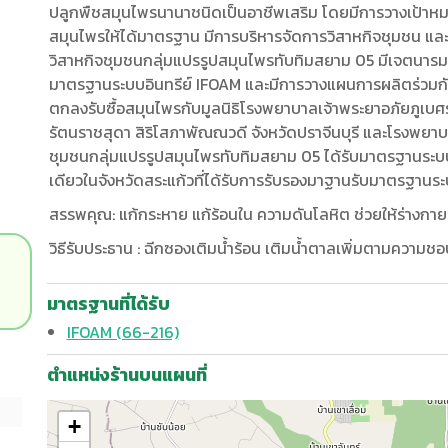
ปลูกพืชสมุนไพรนานาชนิดเป็นอาชีพเสริม โดยมีการวางเป้าหม
สมุนไพรให้ได้มาตรฐาน มีการบริหารจัดการวิสาหกิจชุมชน แล
วิสาหกิจชุมชนกลุ่มแปรรูปสมุนไพรทับทิมสยาม 05 มีเจตนารม
มาตรฐานระบบอินทรีย์ IFOAM และมีการวางแผนการผลิตร่วมก
ตกลงรับซื้อสมุนไพรกับมูลนิธิโรงพยาบาลเจ้าพระยาอภัยภูเบศร
รัตนราชสุดา สิริโสภาพัณณวดี จังหวัดปราจีนบุรี และโรงพยาบาลว
ชุมชนกลุ่มแปรรูปสมุนไพรทับทิมสยาม 05 ได้รับมาตรฐานระบ
เดียวในจังหวัดสระแก้วที่ได้รับการรับรองมาฐานรับมาตรฐานระ
สรรพคุณ: แก้กระหาย แก้ร้อนใน ความดันโลหิต ช่วยให้ร่างกาย
วิธีรับประธาน : ฉีกซองเติมน้ำร้อน เติมน้ำตาลเพิ่มตามความช
มาตรฐานที่ได้รับ
IFOAM (66-216)
ตำแหน่งร้านบนแผนที่
+