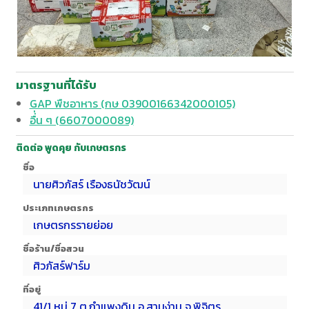
มาตรฐานที่ได้รับ
GAP พืชอาหาร (กษ 03900166342000105)
อื่่น ๆ (6607000089)
ติดต่อ พูดคุย กับเกษตรกร
ชื่อ
นายศิวภัสร์ เรืองธนัชวัฒน์
ประเภทเกษตรกร
เกษตรกรรายย่อย
ชื่อร้าน/ชื่อสวน
ศิวภัสร์ฟาร์ม
ที่อยู่
41/1 หมู่ 7 ต.กำแพงดิน อ.สามง่าม จ.พิจิตร