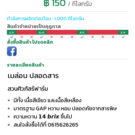
฿ 150
/ กิโลกรัม
กำลังการผลิตต่อเดือน : 1,000 กิโลกรัม
สินค้าจำหน่ายเป็นฤดูกาล
ม.ค.
ก.พ.
มี.ค.
เม.ย.
พ.ค.
มิ.ย.
ก.ค.
ส.ค.
ก.ย.
ต.ค.
พ.ย.
ธ.ค.
สั่งซื้อสินค้า โปรดคลิก
รายละเอียดสินค้า
เมล่อน ปลอดสาร
สวนศิวภัสร์ฟาร์ม
มีทั้ง เนื้อสีเขียว และเนื้อสีเหลือง
มาตรฐาน GAP หวาน หอม ปลอดภัยจากสารพิษ
ความหวาน 𝟭𝟰 𝙗𝙧𝙞𝙭 ขึ้นไป
สนใจสั่งซื้อได้ที่ 0615626265