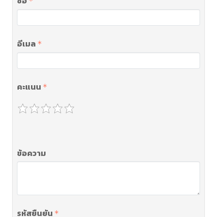
ชื่อ
อีเมล
คะแนน
ข้อความ
รหัสยืนยัน