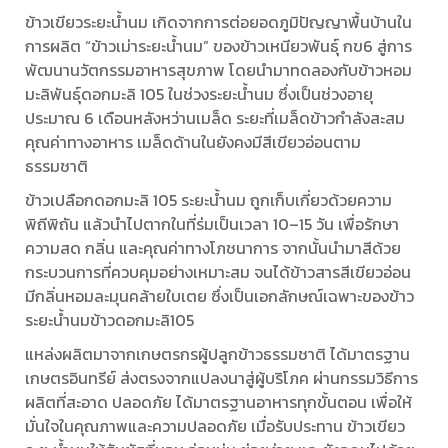
ข้าวเขียวระยะน้ำนม เกิดจากการต่อยอดภูมิปัญญาพื้นบ้านใน
การผลิต “ข้าวเม่าระยะน้ำนม” ของข้าวเหนียวพันธุ์ กข6 สู่การ
พัฒนานวัตกรรมอาหารสุขภาพ โดยนำมาทดลองกับข้าวหอม
มะลิพันธุ์ดอกมะลิ 105 ในช่วงระยะน้ำนม ซึ่งเป็นช่วงอายุ
ประมาณ 6 เดือนหลังหว่านเมล็ด ระยะที่เมล็ดข้าวกำลังสะสม
คุณค่าทางอาหาร เมล็ดด้านในยังคงมีสีเขียวอ่อนตาม
ธรรมชาติ
ข้าวเปลือกดอกมะลิ 105 ระยะน้ำนม ถูกเก็บเกี่ยวด้วยความ
พิถีพิถัน แล้วนำไปตากในที่ร่มเป็นเวลา 10–15 วัน เพื่อรักษา
ความสด กลิ่น และคุณค่าทางโภชนาการ จากนั้นนำมาสีด้วย
กระบวนการที่ควบคุมอย่างเหมาะสม จนได้ข้าวสารสีเขียวอ่อน
มีกลิ่นหอมละมุนคล้ายใบเตย ซึ่งเป็นเอกลักษณ์เฉพาะของข้าว
ระยะน้ำนมข้าวดอกมะลิ105
แหล่งผลิตมาจากเกษตรกรผู้ปลูกข้าวธรรมชาติ ได้มาตรฐาน
เกษตรอินทรีย์ ส่งตรงจากแปลงนาสู่ผู้บริโภค ผ่านกรรมวิธีการ
ผลิตที่สะอาด ปลอดภัย ได้มาตรฐานอาหารทุกขั้นตอน เพื่อให้
มั่นใจในคุณภาพและความปลอดภัย เมื่อรับประทาน ข้าวเขียว