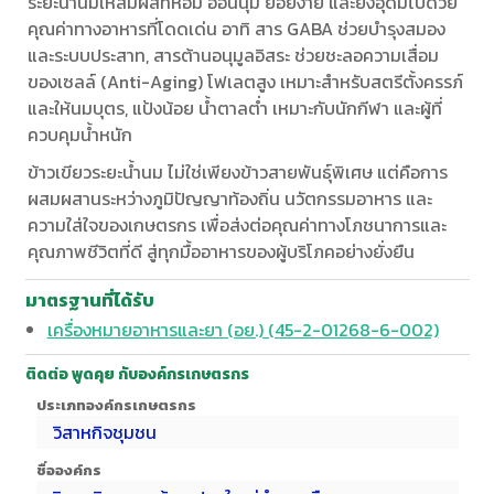
ระยะน้ำนมให้สัมผัสที่หอม อ่อนนุ่ม ย่อยง่าย และยังอุดมไปด้วย
คุณค่าทางอาหารที่โดดเด่น อาทิ สาร GABA ช่วยบำรุงสมอง
และระบบประสาท, สารต้านอนุมูลอิสระ ช่วยชะลอความเสื่อม
ของเซลล์ (Anti-Aging) โฟเลตสูง เหมาะสำหรับสตรีตั้งครรภ์
และให้นมบุตร, แป้งน้อย น้ำตาลต่ำ เหมาะกับนักกีฬา และผู้ที่
ควบคุมน้ำหนัก
ข้าวเขียวระยะน้ำนม ไม่ใช่เพียงข้าวสายพันธุ์พิเศษ แต่คือการ
ผสมผสานระหว่างภูมิปัญญาท้องถิ่น นวัตกรรมอาหาร และ
ความใส่ใจของเกษตรกร เพื่อส่งต่อคุณค่าทางโภชนาการและ
คุณภาพชีวิตที่ดี สู่ทุกมื้ออาหารของผู้บริโภคอย่างยั่งยืน
มาตรฐานที่ได้รับ
เครื่องหมายอาหารและยา (อย.) (45-2-01268-6-002)
ติดต่อ พูดคุย กับองค์กรเกษตรกร
ประเภทองค์กรเกษตรกร
วิสาหกิจชุมชน
ชื่อองค์กร