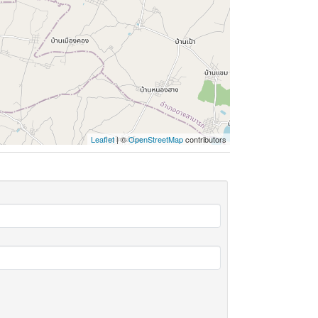
Leaflet
| ©
OpenStreetMap
contributors