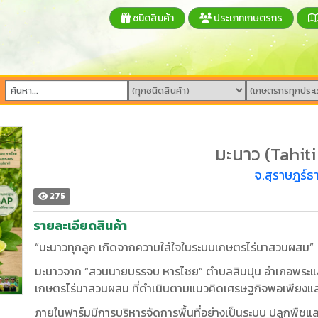
ชนิดสินค้า
ประเภทเกษตรกร
มะนาว (Tahit
จ.สุราษฎร์ธา
275
รายละเอียดสินค้า
“มะนาวทุกลูก เกิดจากความใส่ใจในระบบเกษตรไร่นาสวนผสม”
มะนาวจาก “สวนนายบรรจบ หารไชย” ตำบลสินปุน อำเภอพระแสง
เกษตรไร่นาสวนผสม ที่ดำเนินตามแนวคิดเศรษฐกิจพอเพียงแล
ภายในฟาร์มมีการบริหารจัดการพื้นที่อย่างเป็นระบบ ปลูกพืชแ