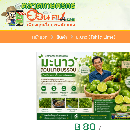
หน้าแรก
สินค้า
มะนาว (Tahiti Lime)
฿ 80
/