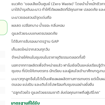
แนวคิด “ของเสียเป็นศูนย์ (Zero Waste)” โดยนำน้ำหมักชีวภาพ
มาใช้บำรุงต้นมะนาว ทำให้ได้ผลผลิตที่มีคุณภาพ ปลอดภัย และเ
มะนาวของสวนมีจุดเด่นคือ
ผลสด เปลือกบาง น้ำเยอะ กลิ่นหอม
ดูแลด้วยระบบเกษตรปลอดภัย
ได้รับการรับรองมาตรฐาน GAP
เก็บสดใหม่จากสวนทุกวัน
จำหน่ายให้คนในชุมชนในราคายุติธรรมตลอดทั้งปี
นอกจากการผลิตเพื่อจำหน่ายแล้ว ฟาร์มยังเป็นแหล่งเรียนรู้ด
ชุมชน ที่เปิดให้เกษตรกร นักเรียน และผู้สนใจเข้ามาศึกษาดูงานอ
มะนาวทุกลูกจึงไม่ได้เป็นเพียงผลผลิตทางการเกษตร แต่เป็นผ
ตนเอง แบ่งปัน และเติบโตไปพร้อมกับชุมชนอย่างยั่งยืน
“ปลูกด้วยใจ ดูแลด้วยธรรมชาติ ส่งต่อคุณภาพถึงผู้บริโภค”
มาตรฐานที่ได้รับ