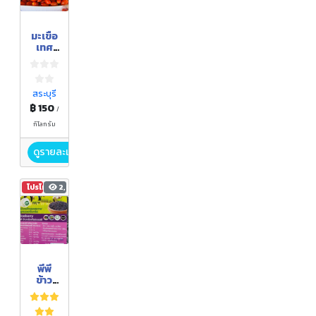
มะเขือ
เทศ
ราชินี
สระบุรี
฿ 150
/
กิโลกรัม
ดูรายละเอียด
โปรโมชัน
2,043
พีพี
ข้าว
กล้อง
ไรซ์
เบอร์รี่