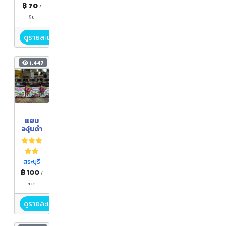
฿ 70
/
ผืน
ดูรายละเอียด
1,447
แยม
องุ่นดำ
สระบุรี
฿ 100
/
ขวด
ดูรายละเอียด