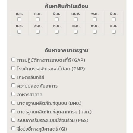
ค้นหาสินค้าในเดือน
ม.ค.
ก.พ.
มี.ค.
เม.ย.
พ.ค.
มิ.ย.
ก.ค.
ส.ค.
ก.ย.
ต.ค.
พ.ย.
ธ.ค.
ค้นหาจากมาตรฐาน
การปฏิบัติทางการเกษตรที่ดี (GAP)
โรงคัดบรรจุผักและผลไม้สด (GMP)
เกษตรอินทรีย์
ความปลอดภัยอาหาร
อาหารฮาลาล
มาตรฐานผลิตภัณฑ์ชุมชน (มผช.)
มาตรฐานผลิตภัณฑ์อุตสาหกรม (มอก.)
ระบบการรับรองแบบมีส่วนร่วม (PGS)
สิ่งบ่งชี้ทางภูมิศาสตร์ (GI)