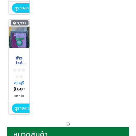
ดูรายละเอียด
3,225
ข้าว
ไรซ์
เบอร์รี่
เพื่อ
สุขภา
พ
สระบุรี
฿ 60
/
กิโลกรัม
ดูรายละเอียด
หมวดสินค้า