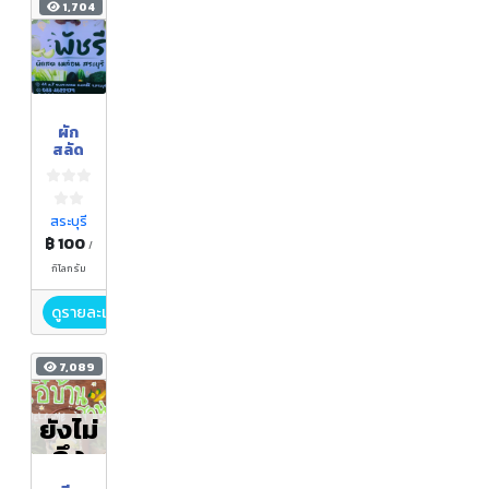
1,704
ผัก
สลัด
สระบุรี
฿ 100
/
กิโลกรัม
ดูรายละเอียด
7,089
ยังไม่
ถึง
ฤดูกา