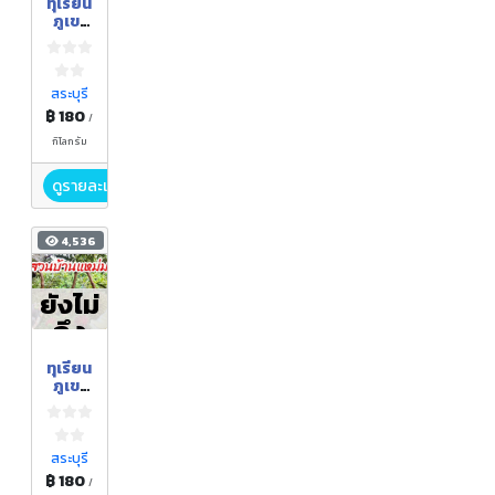
ทุเรียน
ล
ภูเขา
ชะอม
จ.สระ
บุรี
สระบุรี
฿ 180
/
กิโลกรัม
ดูรายละเอียด
4,536
ยังไม่
ถึง
ฤดูกา
ทุเรียน
ล
ภูเขา
ชะอม
จ.สระ
บุรี
สระบุรี
฿ 180
/