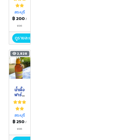
POLL
EN
สระบุรี
฿ 200
/
ขวด
ดูรายละเอียด
2,828
น้ำผึ้ง
ฟาร์ม
มัทนี
สระบุรี
฿ 250
/
ขวด