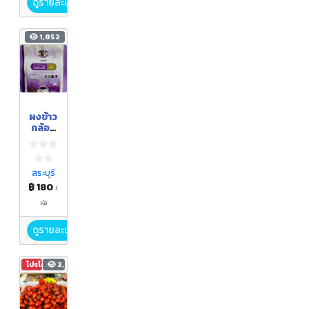
ดูรายละเอียด
1,852
ผงข้าว
กล้อง
งอก
ไรซ์
เบอร์รี่
สระบุรี
฿ 180
/
ห่อ
ดูรายละเอียด
โปรโมชัน
2,073