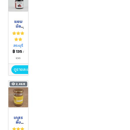
แยม
มัล
เบอร์รี่
(Mulb
erry
Jam)
สระบุรี
฿ 135
/
ขวด
ดูรายละเอียด
2,468
เกสร
ผึ้ง
BEE