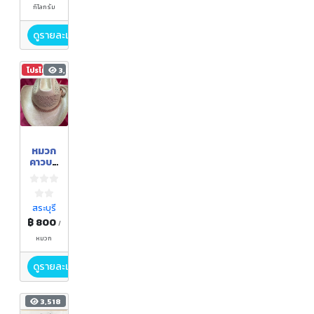
กิโลกรัม
ดูรายละเอียด
โปรโมชัน
3,030
หมวก
คาวบอ
ย
สระบุรี
฿ 800
/
หมวก
ดูรายละเอียด
3,518