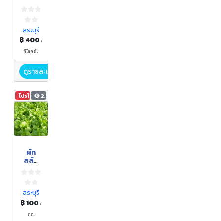
สระบุรี
฿ 400
/
กิโลกรัม
ดูรายละเอียด
โปรโมชัน
2,877
ผัก
สลัด
ปลอด
สารพิษ
สระบุรี
฿ 100
/
กก.