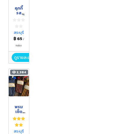
คุกกี้
รส
กระเจี๊
ยบ
ผสม
ธัญพืช
สระบุรี
฿ 65
/
กล่อง
ดูรายละเอียด
2,384
พรม
เช็ด
เท้า
สระบุรี