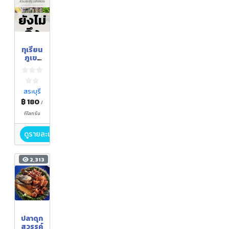
ยังไม่
ถึง
ฤดูกา
ทุเรียน
ล
ภูเขา
ชะอม
สระบุรี
฿ 180
/
กิโลกรัม
ดูรายละเอียด
2,313
ปลาดุก
สวรรค์