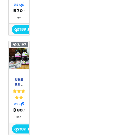
สระบุรี
฿ 70
/
ถุง
ดูรายละเอียด
2,107
ซอส
แยม
มัล
เบอร์รี่
Mullb
erry
สระบุรี
Yam
฿ 80
/
Sauc
e
ขวด
ดูรายละเอียด