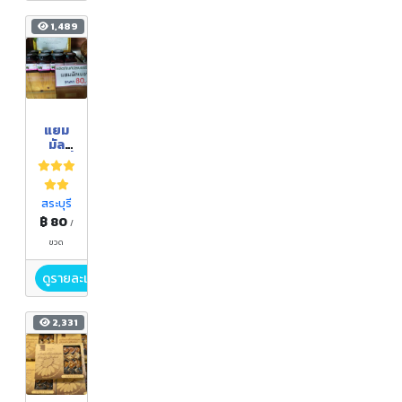
1,489
แยม
มัล
เบอร์รี่
Mullb
erry
Yam
สระบุรี
฿ 80
/
ขวด
ดูรายละเอียด
2,331