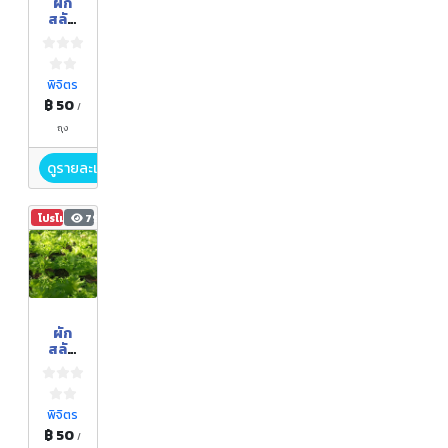
ผัก
สลัด
อินทรี
ย์ "บัต
เตอร์
เฮด"
พิจิตร
฿ 50
/
ถุง
ดูรายละเอียด
โปรโมชัน
793
ผัก
สลัด
อินทรี
ย์ "ฟิน
เลย์
ไอซ์
พิจิตร
เบิร์ก"
฿ 50
/