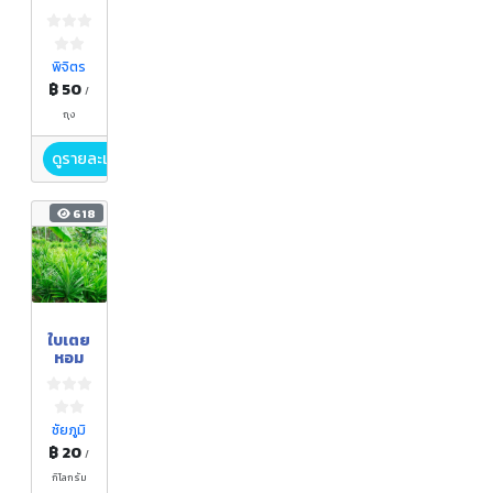
อินทรี
ย์ "กรี
น
คอส"
พิจิตร
฿ 50
/
ถุง
ดูรายละเอียด
618
ใบเตย
หอม
ชัยภูมิ
฿ 20
/
กิโลกรัม