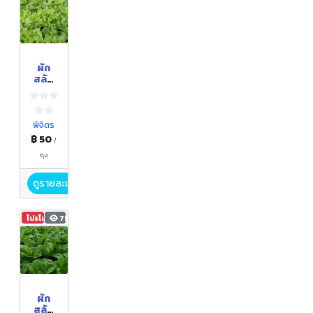
ผัก
สลัด
อินทรี
ย์ "กรี
นโอ๊ค"
พิจิตร
฿ 50
/
ถุง
ดูรายละเอียด
โปรโมชัน
753
ผัก
สลัด