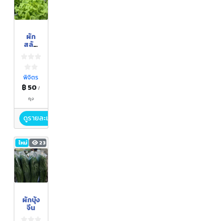
ผัก
สลัด
ไฮโดร
โปนิกส์
"กรีน
โอ๊ค"
พิจิตร
฿ 50
/
ถุง
ดูรายละเอียด
ใหม่
23
ผักบุ้ง
จีน