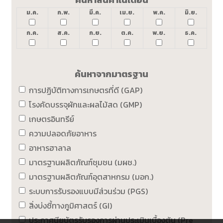
ม.ค.
ก.พ.
มี.ค.
เม.ย.
พ.ค.
มิ.ย.
ก.ค.
ส.ค.
ก.ย.
ต.ค.
พ.ย.
ธ.ค.
ค้นหาจากมาตรฐาน
การปฏิบัติทางการเกษตรที่ดี (GAP)
โรงคัดบรรจุผักและผลไม้สด (GMP)
เกษตรอินทรีย์
ความปลอดภัยอาหาร
อาหารฮาลาล
มาตรฐานผลิตภัณฑ์ชุมชน (มผช.)
มาตรฐานผลิตภัณฑ์อุตสาหกรม (มอก.)
ระบบการรับรองแบบมีส่วนร่วม (PGS)
สิ่งบ่งชี้ทางภูมิศาสตร์ (GI)
ประกาศนียบัตรรับรองการผ่านประเมินเบื้องต้น (Pre