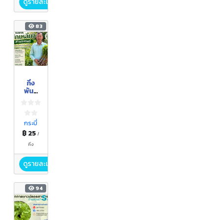
ดูรายละเอียด
83
กิ่ง
พันธุ์
ผักเหลี
ยง
กระบี่
฿ 25
/
กิ่ง
ดูรายละเอียด
94