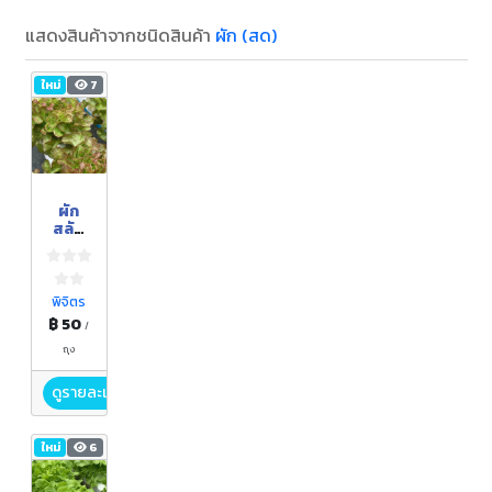
แสดงสินค้าจากชนิดสินค้า
ผัก (สด)
ใหม่
7
ผัก
สลัด
ไฮโดร
โปนิกส์
"เรด
โอ๊ค"
พิจิตร
฿ 50
/
ถุง
ดูรายละเอียด
ใหม่
6