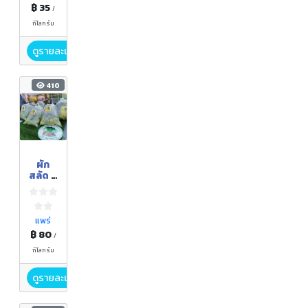
฿ 35
/
กิโลกรัม
ดูรายละเอียด
410
ผัก
สลัด มิ
นิคอส
แพร่
฿ 80
/
กิโลกรัม
ดูรายละเอียด