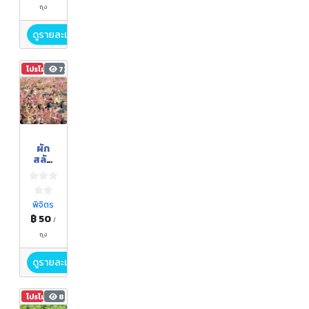
ถุง
ดูรายละเอียด
โปรโมชัน
728
ผัก
สลัด
อินทรี
ย์ "เรด
โอ๊ค"
พิจิตร
฿ 50
/
ถุง
ดูรายละเอียด
โปรโมชัน
857