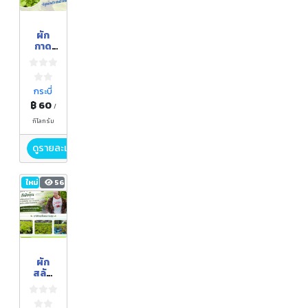
ผัก
กาด
ขาว
ปลอด
สารพิษ
บ้าน
กระบี่
สวน
฿ 60
/
ปารดา
กิโลกรัม
ดูรายละเอียด
ใหม่
56
ผัก
สลัด
กรีน
โอ๊ค