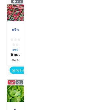
419
พริก
แพร่
฿ 40
/
กิโลกรัม
ดูรายละเอียด
โปรโมชัน
762