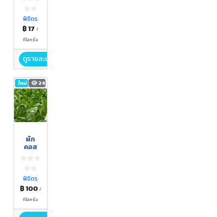
พิจิตร
฿ 17
/
กิโลกรัม
ดูรายละเอียด
ใหม่
24
ผัก
คอส
พิจิตร
฿ 100
/
กิโลกรัม