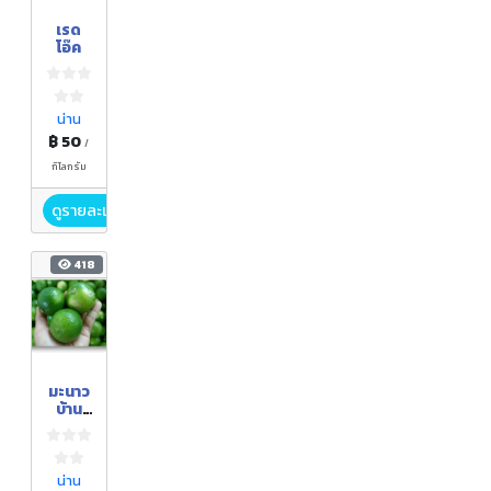
เรด
โอ๊ค
น่าน
฿ 50
/
กิโลกรัม
ดูรายละเอียด
418
มะนาว
บ้าน
ยอด
น่าน