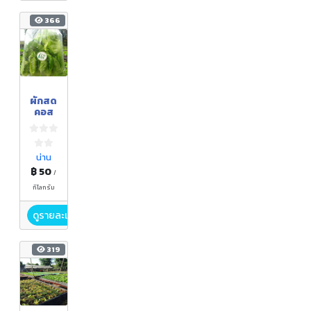
366
ผักสด
คอส
น่าน
฿ 50
/
กิโลกรัม
ดูรายละเอียด
319