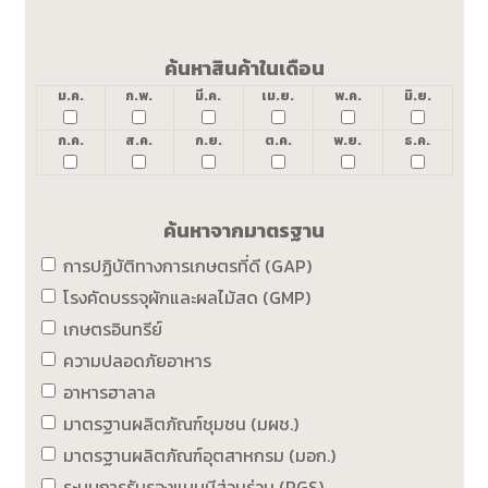
ค้นหาสินค้าในเดือน
ม.ค.
ก.พ.
มี.ค.
เม.ย.
พ.ค.
มิ.ย.
ก.ค.
ส.ค.
ก.ย.
ต.ค.
พ.ย.
ธ.ค.
ค้นหาจากมาตรฐาน
การปฏิบัติทางการเกษตรที่ดี (GAP)
โรงคัดบรรจุผักและผลไม้สด (GMP)
เกษตรอินทรีย์
ความปลอดภัยอาหาร
อาหารฮาลาล
มาตรฐานผลิตภัณฑ์ชุมชน (มผช.)
มาตรฐานผลิตภัณฑ์อุตสาหกรม (มอก.)
ระบบการรับรองแบบมีส่วนร่วม (PGS)