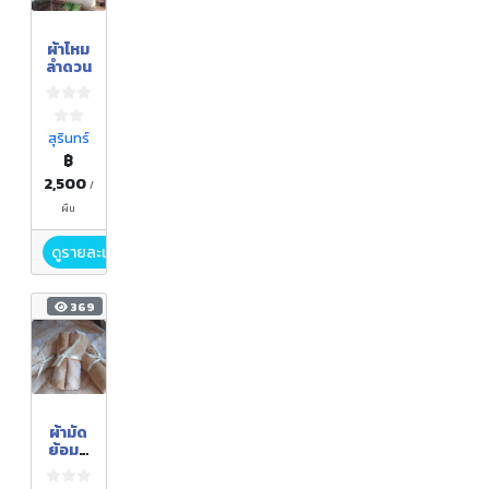
ผ้าไหม
ลำดวน
สุรินทร์
฿
2,500
/
ผืน
ดูรายละเอียด
369
ผ้ามัด
ย้อมสี
ธรรมช
าติ