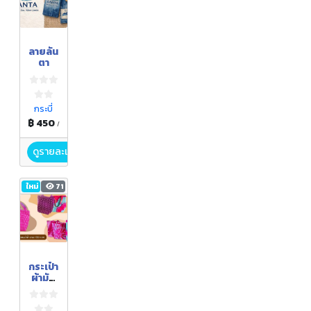
ลายลัน
ตา
กระบี่
฿ 450
/
ดูรายละเอียด
ใหม่
71
กระเป๋า
ผ้ามัด
ย้อม