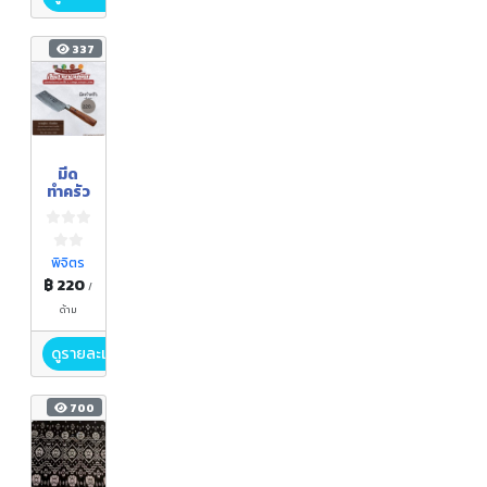
337
มีด
ทำครัว
พิจิตร
฿ 220
/
ด้าม
ดูรายละเอียด
700