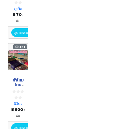
ภูเก็ต
฿ 70
/
ชิ้น
ดูรายละเอียด
401
ผ้าไหม
ไทย
ประดิษ
ฐ์และ
ผ้ามัด
หมี่
พิจิตร
฿ 800
/
ผืน
ดูรายละเอียด