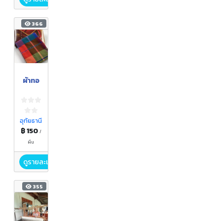
366
ผ้าทอ
อุทัยธานี
฿ 150
/
ผืน
ดูรายละเอียด
355