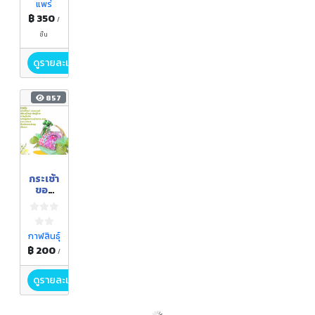
แพร่
฿ 350
/
ชิ้น
ดูรายละเอียด
857
กระเช้า
ของ
ฝาก
ผ้าฝ้าย
ไทย
OTOP
กาฬสินธุ์
฿ 200
/
ดูรายละเอียด