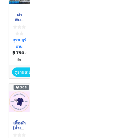
ผ้า
พิมพ์
ใบไม้
สุราษฎร์
ธานี
฿ 750
/
ชิ้น
ดูรายละเอียด
305
เสื้อผ้า
(สำเร็จ
รูปหรือ
สั่งตัด