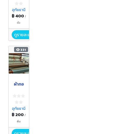
ตาม
แบบ)
อุทัยธานี
฿ 400
/
ตัว
ดูรายละเอียด
331
ผ้าทอ
อุทัยธานี
฿ 200
/
ผืน
ดูรายละเอียด