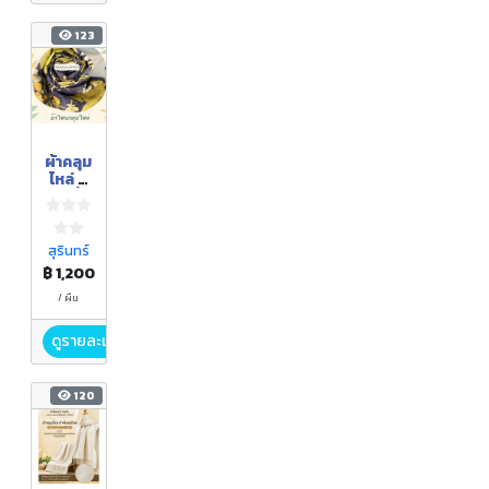
123
ผ้าคลุม
ไหล่ อี
โค่ปริ้น
สุรินทร์
฿ 1,200
/ ผืน
ดูรายละเอียด
120