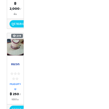
฿
2,000
/
ผืน
ดูรายละเอียด
219
หมวก
หนองคา
ย
฿ 250
/
100 ใบ