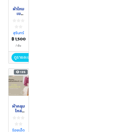
ผ้าไหม
เข
วาสินริ
นทร์
สุรินทร์
฿ 1,500
/ ผืน
ดูรายละเอียด
135
ผ้าคลุม
ไหล่
ไหม
ย้อมสี
ธรรมช
าติ
ร้อยเอ็ด