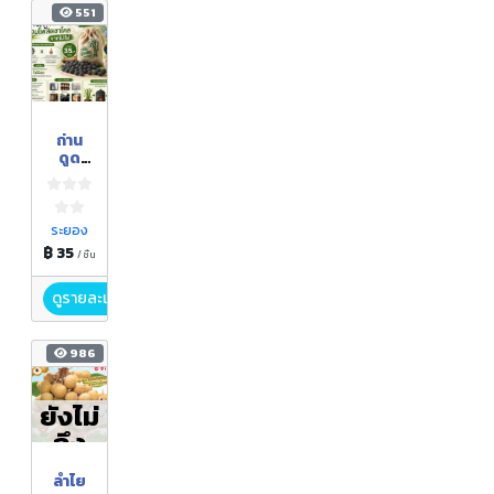
551
ถ่าน
ดูด
กลิ่น
คอมโพ
สิตชา
โคล /
ระยอง
ถ่าน
฿ 35
/ ชิ้น
ไม้ไผ่
นวัตก
ดูรายละเอียด
รรม
ชุมชน
986
ยังไม่
ถึง
ฤดูกา
ลำไย