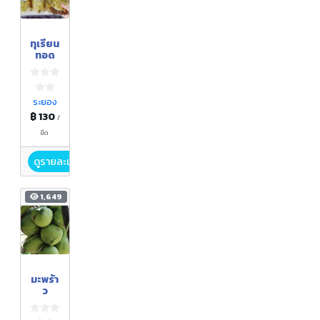
ทุเรียน
ทอด
ระยอง
฿ 130
/
ขีด
ดูรายละเอียด
1,649
มะพร้า
ว