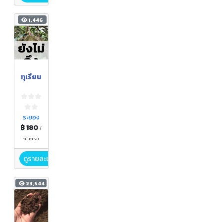
1,446
ยังไม่
ถึง
ฤดูกา
ทุเรียน
ล
ระยอง
฿ 180
/
กิโลกรัม
ดูรายละเอียด
23,544