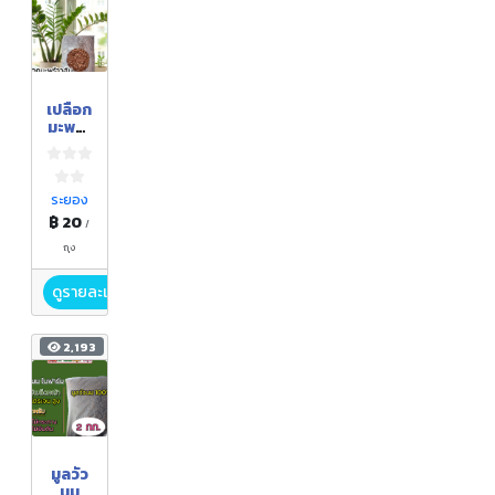
เปลือก
มะพร้า
วสับ
เล็ก ถุง
2 กก.
ระยอง
฿ 20
/
ถุง
ดูรายละเอียด
2,193
มูลวัว
นม