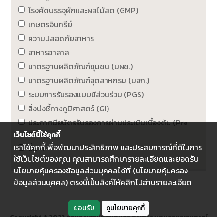
โรงคัดบรรจุผักและผลไม้สด (GMP)
เกษตรอินทรีย์
ความปลอดภัยอาหาร
อาหารฮาลาล
มาตรฐานผลิตภัณฑ์ชุมชน (มผช.)
มาตรฐานผลิตภัณฑ์อุตสาหกรม (มอก.)
ระบบการรับรองแบบมีส่วนร่วม (PGS)
สิ่งบ่งชี้ทางภูมิศาสตร์ (GI)
ประกาศนียบัตรรับรองการผ่านประเมินเบื้องต้น (Pre
GAP)
เว็บไซต์นี้ใช้คุกกี้
เราใช้คุกกี้เพื่อพัฒนาประสิทธิภาพ และประสบการณ์ที่ดีในการ
อื่น ๆ
ใช้เว็บไซต์ของคุณ คุณสามารถศึกษารายละเอียดและยอดรับ
นโยบายคุ้มครองข้อมูลส่วนบุคคลได้ที่ (นโยบายคุ้มครอง
ข้อมูลส่วนบุคคล) ตรงนี้เป็นลิงค์ให้คลิกไปอ่านรายละเอียด
ยอมรับ
ดูนโยบายคุกกี้
Copyright © 2023 กรมส่งเสริมการเกษตร กระทรวงเกษตรและสหกรณ์