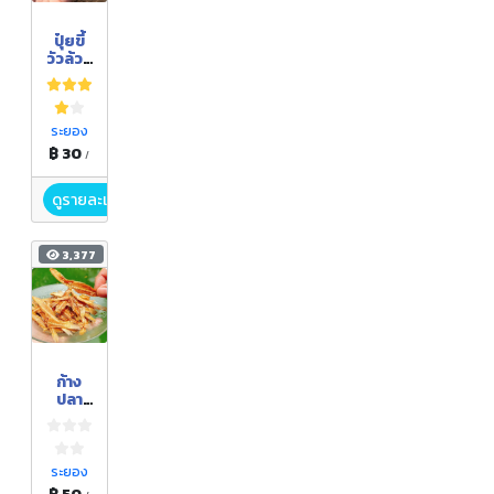
ปุ๋ยขี้
วัวล้วน
ๆจาก
โคขุน
ราคา
ถูก
ระยอง
฿ 30
/
ดูรายละเอียด
3,377
ก้าง
ปลา
ทอด
กรอบ
ระยอง