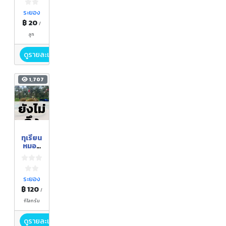
ระยอง
฿ 20
/
ลูก
ดูรายละเอียด
1,707
ยังไม่
ถึง
ฤดูกา
ทุเรียน
ล
หมอน
ทอง
ระยอง
฿ 120
/
กิโลกรัม
ดูรายละเอียด