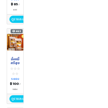
ดทอง
฿ 85
/
ระยอง
)
ขวด
ดูรายละเอียด
463
มั่งหมี่
ศรีสุข
ระยอง
฿ 100
/
กล่อง
ดูรายละเอียด