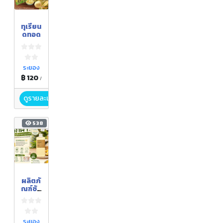
ทุเรียน
ดทอด
ระยอง
฿ 120
/
ดูรายละเอียด
538
ผลิตภั
ณฑ์ซัก
ผ้า
(จาก
น้ำหมัก
สับปะร
ระยอง