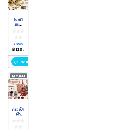
ไรซ์มี
สแน็
กบาร์
ระยอง
฿ 120
/
ดูรายละเอียด
2,044
กระเป๋า
ผ้า
สะพาย
หลัง