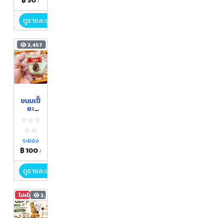
฿ 50
/
ดูรายละเอียด
2,457
ขนมเปี๊
ยะ
แปด
เซียน
ระยอง
฿ 100
/
ดูรายละเอียด
โปรโมชัน
2,038