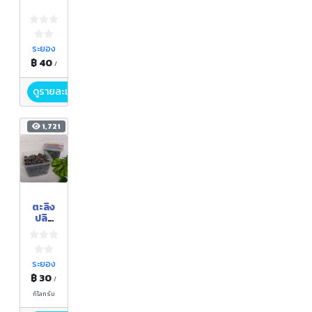
ล
ระยอง
฿ 40
/
ดูรายละเอียด
1,721
ตะลิง
ปลิง
หยี
ระยอง
฿ 30
/
กิโลกรัม