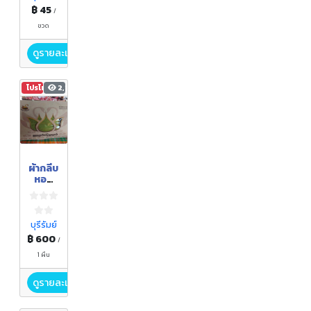
฿ 45
/
ขวด
ดูรายละเอียด
โปรโมชัน
2,143
ผ้ากลีบ
หอม
หนอง
หงส์
บุรีรัมย์
฿ 600
/
1 ผืน
ดูรายละเอียด