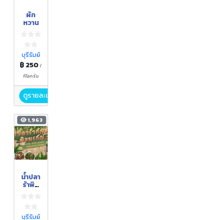
ฤดูกา
ผัก
ล
หวาน
บุรีรัมย์
฿ 250
/
กิโลกรัม
ดูรายละเอียด
1,963
น้ำปลา
ร้าพิม
พรกัญ
บุรีรัมย์