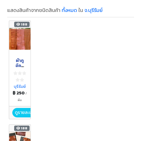
แสดงสินค้าจากชนิดสินค้า
ทั้งหมด
ใน
จ.บุรีรัมย์
188
ผ้าภู
อัคนี
(ผ้าพัน
คอและ
ผ้าคลุม
ไหล่)
บุรีรัมย์
฿ 250
/
ผืน
ดูรายละเอียด
188