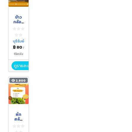
ข้าว
กล้อง
งอก
บุรีรัมย์
฿ 80
/
กิโลกรัม
ดูรายละเอียด
2,800
ผัก
สลัด
อินทรี
ย์(Org