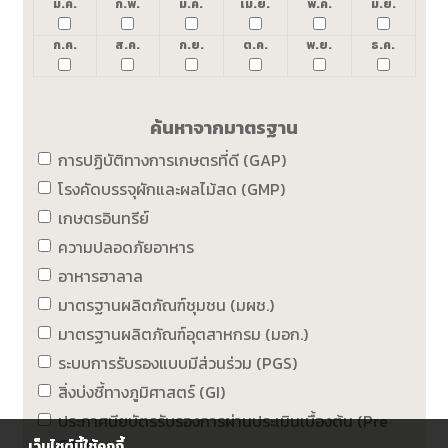
ม.ค.
ก.พ.
มี.ค.
เม.ย.
พ.ค.
มิ.ย.
ก.ค.
ส.ค.
ก.ย.
ต.ค.
พ.ย.
ธ.ค.
ค้นหาจากมาตรฐาน
การปฏิบัติทางการเกษตรที่ดี (GAP)
โรงคัดบรรจุผักและผลไม้สด (GMP)
เกษตรอินทรีย์
ความปลอดภัยอาหาร
อาหารฮาลาล
มาตรฐานผลิตภัณฑ์ชุมชน (มผช.)
มาตรฐานผลิตภัณฑ์อุตสาหกรม (มอก.)
ระบบการรับรองแบบมีส่วนร่วม (PGS)
สิ่งบ่งชี้ทางภูมิศาสตร์ (GI)
ประกาศนียบัตรรับรองการผ่านประเมินเบื้องต้น (Pre
GAP)
เว็บไซต์นี้ใช้คุกกี้