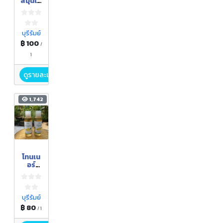
สมุนไพ
รพอก
หน้า
บุรีรัมย์
฿ 100
/
1
ดูรายละเอียด
1,742
โทนเน
อร์
มะเฟือ
ง
บุรีรัมย์
฿ 80
/ 1