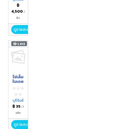
฿
4,500
/
ผืน
ดูรายละเอียด
1,413
ไข่เค็ม
ใบเตย
บุรีรัมย์
฿ 35
/ 1
แพ็ค
ดูรายละเอียด