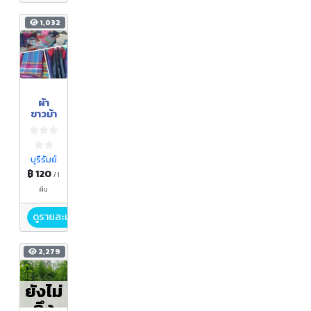
1,032
ผ้า
ขาวม้า
บุรีรัมย์
฿ 120
/ 1
ผืน
ดูรายละเอียด
2,279
ยังไม่
ถึง