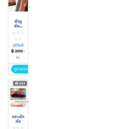
ผ้าภู
อัคนี
(ผ้าพัน
คอและ
ผ้าคลุม
ไหล่)
บุรีรัมย์
฿ 200
/
ผืน
ดูรายละเอียด
424
กระเป๋า
ตัง