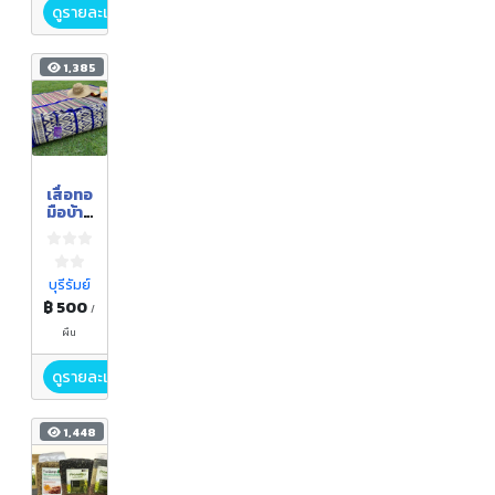
ดูรายละเอียด
1,385
เสื่อทอ
มือบ้าน
น้อย
บุรีรัมย์
฿ 500
/
ผืน
ดูรายละเอียด
1,448