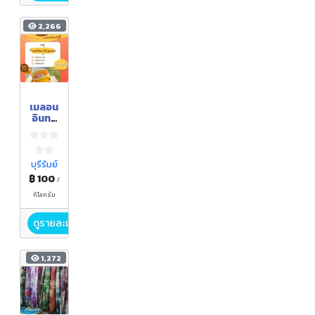
2,266
เมลอน
อินทรี
ย์(Org
anic)
บุรีรัมย์
฿ 100
/
กิโลกรัม
ดูรายละเอียด
1,272