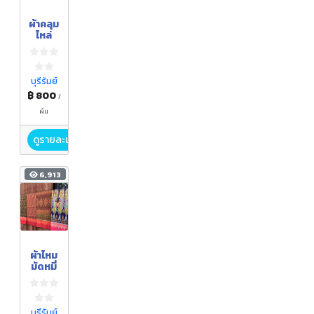
ผ้าคลุม
ไหล่
บุรีรัมย์
฿ 800
/
ผืน
ดูรายละเอียด
6,913
ผ้าไหม
มัดหมี่
บุรีรัมย์