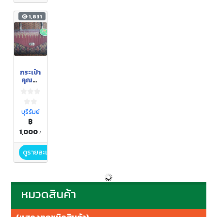
1,831
กระเป๋า
คุณนา
ยผ้า
ไหมตีน
แดง
บุรีรัมย์
฿
1,000
/
ดูรายละเอียด
หมวดสินค้า
(แสดงทุกชนิดสินค้า)