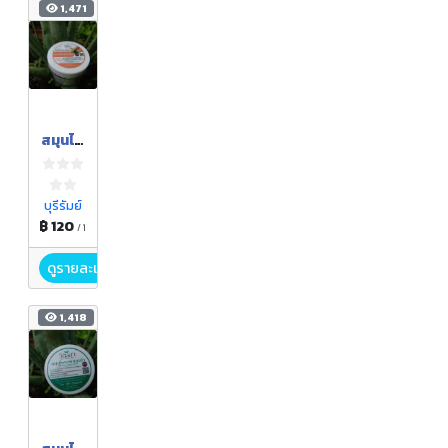
1,471
สมุนไพ
รขัด
ผิว
บุรีรัมย์
฿ 120
/ 1
ดูรายละเอียด
1,418