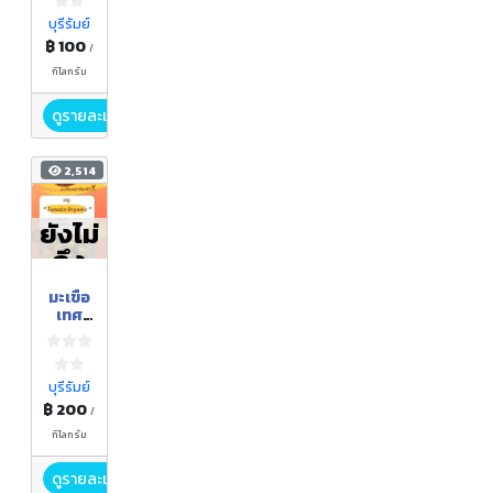
anic)
บุรีรัมย์
฿ 100
/
กิโลกรัม
ดูรายละเอียด
2,514
ยังไม่
ถึง
ฤดูกา
มะเขือ
ล
เทศ
พันธุ์
ซันสวี
ท(Org
anic)
บุรีรัมย์
฿ 200
/
กิโลกรัม
ดูรายละเอียด