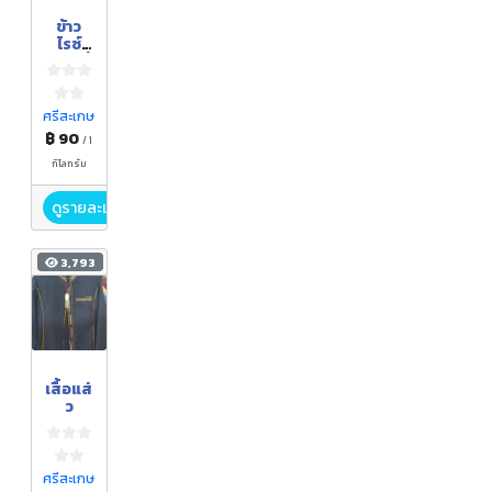
ข้าว
ไรซ์
เบอร์รี่
อินทรี
ย์
ศรีสะเกษ
฿ 90
/ 1
กิโลกรัม
ดูรายละเอียด
3,793
เสื้อแส่
ว
ศรีสะเกษ