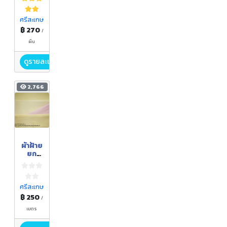
ฝ้าย
ยก
ดอก)
ศรีสะเกษ
฿ 270
/
ผืน
ดูรายละเอียด
2,766
ผ้าฝ้าย
ยก
ดอก
ลายลูก
แก้ว
ศรีสะเกษ
฿ 250
/
เมตร