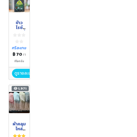
ข้าว
ไรซ์
เบอร์รี่
ศรีสะเกษ
฿ 70
/ 1
กิโลกรัม
ดูรายละเอียด
1,971
ผ้าคลุม
ไหล่
(ผ้า