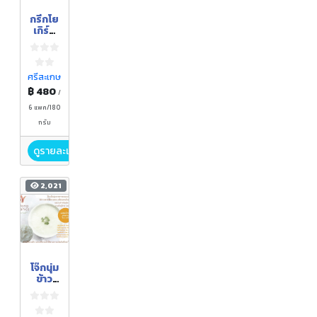
กรีกโย
เกิร์ต
โฮม
เมด
+โย
เกิร์ต
ศรีสะเกษ
ผลไม้
฿ 480
/
6 แพค/180
กรัม
ดูรายละเอียด
2,021
โจ๊กนุ่ม
ข้าว
หอมมะ
ลิ
ออร์แ