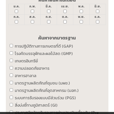
ม.ค.
ก.พ.
มี.ค.
เม.ย.
พ.ค.
มิ.ย.
ก.ค.
ส.ค.
ก.ย.
ต.ค.
พ.ย.
ธ.ค.
ค้นหาจากมาตรฐาน
การปฏิบัติทางการเกษตรที่ดี (GAP)
โรงคัดบรรจุผักและผลไม้สด (GMP)
เกษตรอินทรีย์
ความปลอดภัยอาหาร
อาหารฮาลาล
มาตรฐานผลิตภัณฑ์ชุมชน (มผช.)
มาตรฐานผลิตภัณฑ์อุตสาหกรม (มอก.)
ระบบการรับรองแบบมีส่วนร่วม (PGS)
สิ่งบ่งชี้ทางภูมิศาสตร์ (GI)
ประกาศนียบัตรรับรองการผ่านประเมินเบื้องต้น (Pre