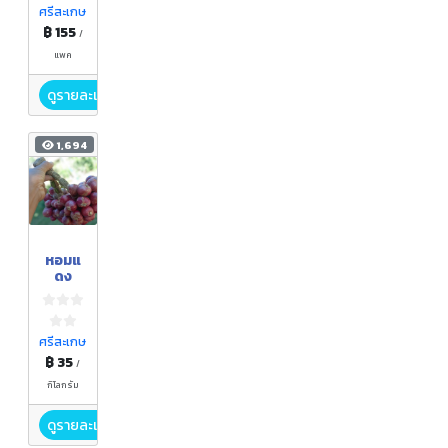
กนิค
ศรีสะเกษ
฿ 155
/
แพค
ดูรายละเอียด
1,694
หอมแ
ดง
ศรีสะเกษ
฿ 35
/
กิโลกรัม
ดูรายละเอียด