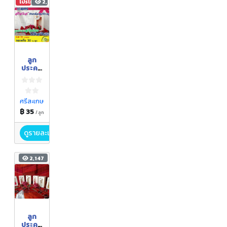
โปรโมชัน
2,082
ลูก
ประคบ
สมุนไพ
ร
ศรีสะเกษ
฿ 35
/ ลูก
ดูรายละเอียด
2,147
ลูก
ประคบ