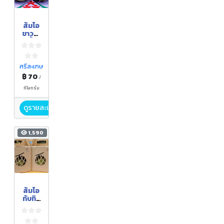
ส้มโอ
ขาวน้ำ
ผึ้ง
ศรีสะเกษ
฿ 70
/
กิโลกรัม
ดูรายละเอียด
1,590
ส้มโอ
ทับทิม
สยาม