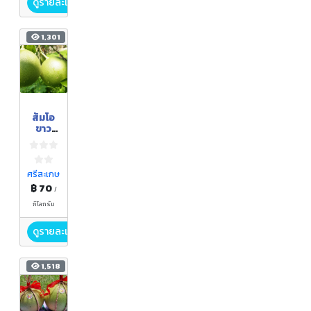
ดูรายละเอียด
1,301
ส้มโอ
ขาว
แตงก
วา
ศรีสะเกษ
฿ 70
/
กิโลกรัม
ดูรายละเอียด
1,518