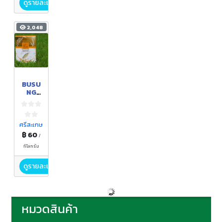
ดูรายละเอียด
2,048
BUSU
NG
ข้าว
หอม
มะลิ
ออร์แ
ศรีสะเกษ
กนิค
฿ 60
/
กิโลกรัม
ดูรายละเอียด
หมวดสินค้า