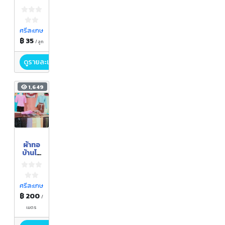
สมุนไพ
ร
ศรีสะเกษ
฿ 35
/ ลูก
ดูรายละเอียด
1,649
ผ้าทอ
บ้านโจ
ดม่วง
ศรีสะเกษ
฿ 200
/
เมตร