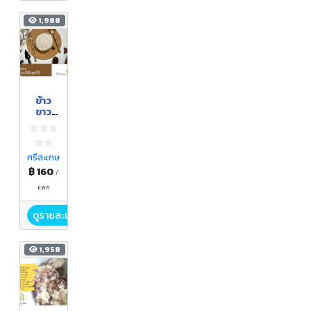
1,988
ข้าว
ขาว
หอม
มะลิ
อินทรี
ย์
ศรีสะเกษ
฿ 160
/
แพค
ดูรายละเอียด
1,958