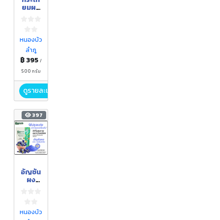
ยมผง
ตรา
กอเงิน
ฟาร์ม
ขนาด
หนองบัว
500
ลำภู
กรัม
฿ 395
/
500 กรัม
ดูรายละเอียด
397
อัญชัน
ผง
ตรา
กอเงิน
ฟาร์ม
ขนาด
หนองบัว
100