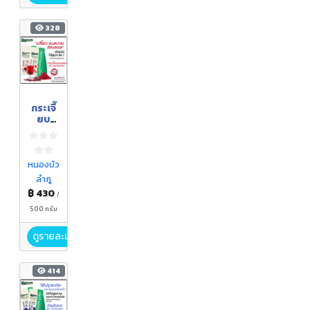
328
กระเจี๊
ยบ
แดง
ผง
ตรา
กอเงิน
หนองบัว
ฟาร์ม
ลำภู
ขนาด
฿ 430
500
/
กรัม
500 กรัม
ดูรายละเอียด
414