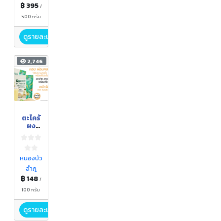
กรัม
฿ 395
/
500 กรัม
ดูรายละเอียด
2,746
ตะไคร้
ผง
ตรา
กอเงิน
ฟาร์ม
ขนาด
หนองบัว
100
ลำภู
กรัม
฿ 148
/
100 กรัม
ดูรายละเอียด