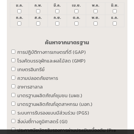
ม.ค.
ก.พ.
มี.ค.
เม.ย.
พ.ค.
มิ.ย.
ก.ค.
ส.ค.
ก.ย.
ต.ค.
พ.ย.
ธ.ค.
ค้นหาจากมาตรฐาน
การปฏิบัติทางการเกษตรที่ดี (GAP)
โรงคัดบรรจุผักและผลไม้สด (GMP)
เกษตรอินทรีย์
ความปลอดภัยอาหาร
อาหารฮาลาล
มาตรฐานผลิตภัณฑ์ชุมชน (มผช.)
มาตรฐานผลิตภัณฑ์อุตสาหกรม (มอก.)
ระบบการรับรองแบบมีส่วนร่วม (PGS)
สิ่งบ่งชี้ทางภูมิศาสตร์ (GI)
ประกาศนียบัตรรับรองการผ่านประเมินเบื้องต้น (Pre