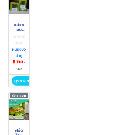
กล้วย
อบ
ม้วน(แ
บบ
กล่อง)
หนองบัว
ลำภู
฿ 130
/
กล่อง
ดูรายละเอียด
2,028
ฝรั่ง