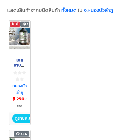
แสดงสินค้าจากชนิดสินค้า
ทั้งหมด
ใน
จ.หนองบัวลำภู
โปรโมชัน
116
เจล
อาบน้ำ
ข้าว
และ
มะขาม
ป้อม
หนองบัว
ลำภู
฿ 250
/
ขวด
ดูรายละเอียด
456