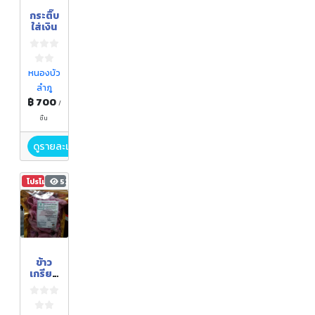
กระติ๊บ
ใส่เงิน
หนองบัว
ลำภู
฿ 700
/
ชิ้น
ดูรายละเอียด
โปรโมชัน
524
ข้าว
เกรียบ
มัน
หวาน
ญี่ปุ่น