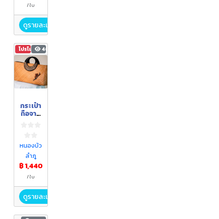
PL-
/ ใบ
00
ดูรายละเอียด
โปรโมชัน
469
กระเป๋า
ถือจาก
เส้น
คล้า
หนองบัว
ลำภู
฿ 1,440
/ ใบ
ดูรายละเอียด