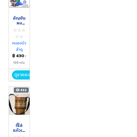
อัญชัน
ผง
ตรา
กอเงิน
ฟาร์ม
ขนาด
หนองบัว
500
ลำภู
กรัม
฿ 430
/
100 กรัม
ดูรายละเอียด
432
ที่ใส่
แก้วเย
ติ ลาย