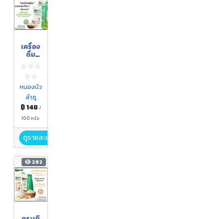
เครื่อง
ดื่ม
กล้วย
ผง
สำเร็จ
รูป
หนองบัว
ตรา
ลำภู
กอเงิน
฿ 148
ฟาร์ม
/
ขนาด
100 กรัม
100
กรัม
ดูรายละเอียด
282
กระเที