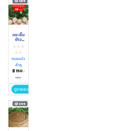
489
กระติ๊บ
ข้าว
จาก
คล้า
ขนาด
กว้าง
หนองบัว
5.5 นิ้ว
ลำภู
สูง 6
฿ 150
นิ้ว
/
กล่อง
ดูรายละเอียด
399