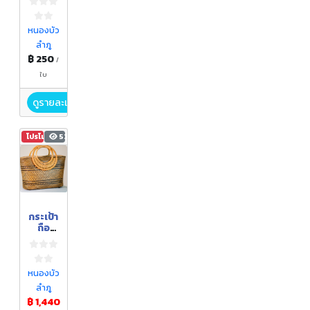
ศร
แห่ง
สายน้ำ
หนองบัว
รหัส
ลำภู
สินค้า
฿ 250
CS-
/
YT-
ใบ
004
ดูรายละเอียด
โปรโมชัน
534
กระเป้า
ถือ
จักร
สาน
จากต้น
คล้า
หนองบัว
รหัส
ลำภู
สินค้า
฿ 1,440
GB-