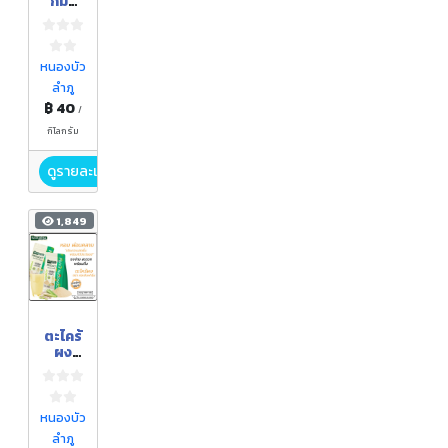
กิมจู
GAP
หนองบัว
ลำภู
฿ 40
/
กิโลกรัม
ดูรายละเอียด
1,849
ตะไคร้
ผง
ตรา
กอเงิน
ฟาร์ม
ขนาด
หนองบัว
500
ลำภู