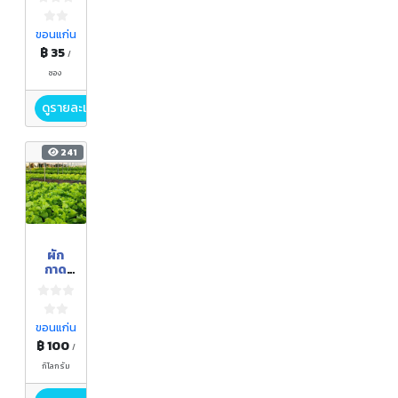
อบ
กรอบ
ขอนแก่น
฿ 35
/
ซอง
ดูรายละเอียด
241
ผัก
กาด
หอม
ขอนแก่น
฿ 100
/
กิโลกรัม