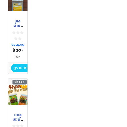
ผง
น้ำยา
ขนมจี
น
จิ้งหรีด
ขอนแก่น
฿ 20
/
ซอง
ดูรายละเอียด
476
แมง
สะดิ้ง
ทอด