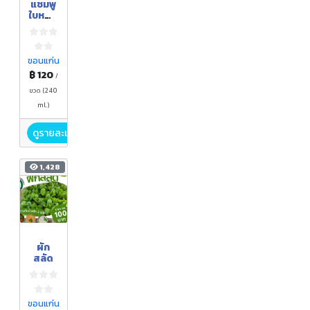
แชมพู
ใบหญ้า
นาง
ขอนแก่น
฿ 120
/
ขวด (240
ml.)
ดูรายละเอียด
1,428
ผัก
สลัด
ขอนแก่น