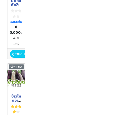
ผ้าไหม
ฮีตสิบ
สอง
ขอนแก่น
฿
3,000
/
ผืน (2
เมตร)
ดูรายละเอียด
11,451
ข้าวโพ
ดข้าว
เหนียว
(ฝัก
สด)