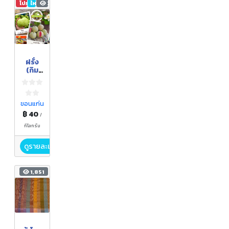
โปรโมชัน
ใหม่
2,106
ฝรั่ง
(กิม
จู+หง
เป่า
สือ)
ขอนแก่น
฿ 40
/
กิโลกรัม
ดูรายละเอียด
1,851