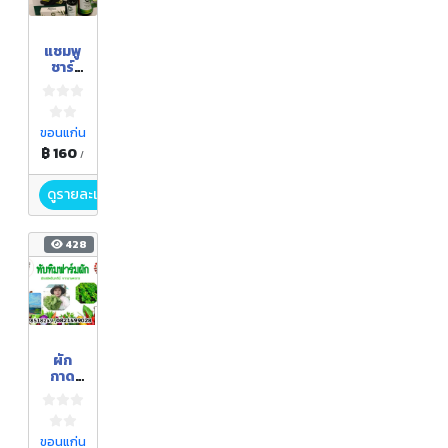
แชมพู
ชาร์
โคล
สมุนไพ
ร
ขอนแก่น
฿ 160
/
ดูรายละเอียด
428
ผัก
กาด
หอม
(อินทรี
ย์)
ขอนแก่น