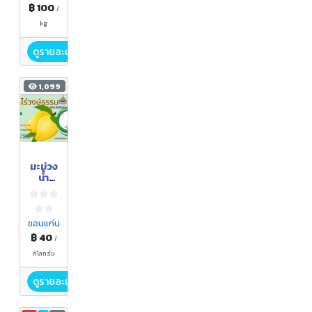
฿ 100
/
kg
ดูรายละเอียด
1,099
มะม่วง
น้ำ
ดอกไม้
ขอนแก่น
฿ 40
/
กิโลกรัม
ดูรายละเอียด