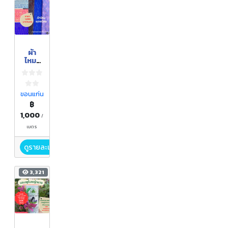
ผ้า
ไหม/
ผ้าโทเร
ขอนแก่น
฿
1,000
/
เมตร
ดูรายละเอียด
3,321