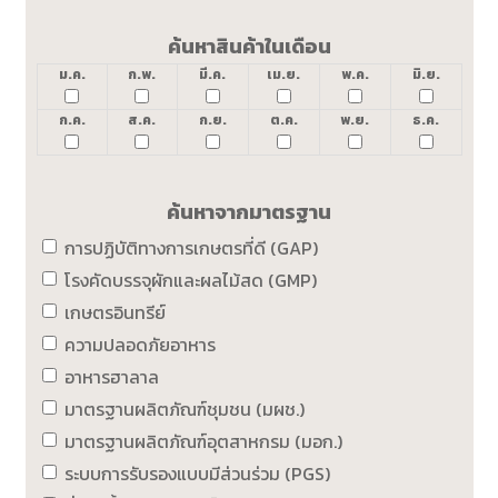
ค้นหาสินค้าในเดือน
ม.ค.
ก.พ.
มี.ค.
เม.ย.
พ.ค.
มิ.ย.
ก.ค.
ส.ค.
ก.ย.
ต.ค.
พ.ย.
ธ.ค.
ค้นหาจากมาตรฐาน
การปฏิบัติทางการเกษตรที่ดี (GAP)
โรงคัดบรรจุผักและผลไม้สด (GMP)
เกษตรอินทรีย์
ความปลอดภัยอาหาร
อาหารฮาลาล
มาตรฐานผลิตภัณฑ์ชุมชน (มผช.)
มาตรฐานผลิตภัณฑ์อุตสาหกรม (มอก.)
ระบบการรับรองแบบมีส่วนร่วม (PGS)