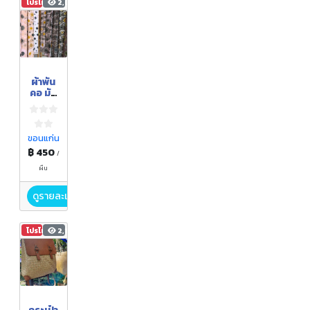
โปรโมชัน
2,063
ผ้าพัน
คอ มัด
แต้มสี
ธรรมช
าติ
(Hand
ขอนแก่น
made
฿ 450
/
)
ผืน
ดูรายละเอียด
โปรโมชัน
2,196