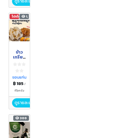
ดูรายละเอียด
โปรโมชัน
1,107
ข้าว
เกรียบ
หอยสี
ทอง
(แผ่น
ดิบ)
ขอนแก่น
฿ 185
/
กิโลกรัม
ดูรายละเอียด
300